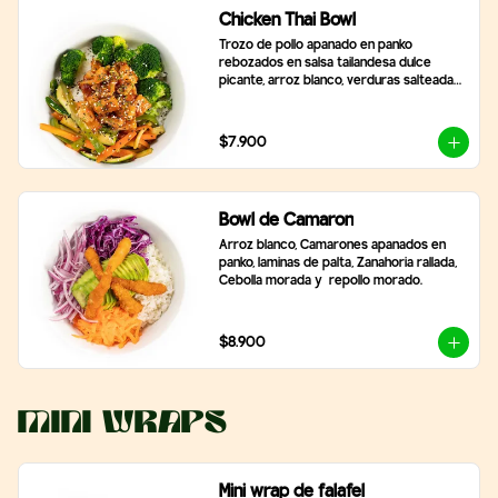
Chicken Thai Bowl
Trozo de pollo apanado en panko 
rebozados en salsa tailandesa dulce 
picante, arroz blanco, verduras salteadas, 
brocoli, con topping de cibulet picado y 
semillas de sésamo
$7.900
Bowl de Camaron
Arroz blanco, Camarones apanados en 
panko, laminas de palta, Zanahoria rallada, 
Cebolla morada y  repollo morado.
$8.900
Mini Wraps
Mini wrap de falafel