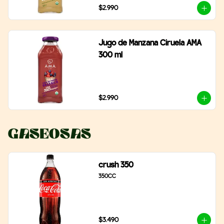
$2.990
Jugo de Manzana Ciruela AMA
300 ml
$2.990
Gaseosas
crush 350
350CC
$3.490