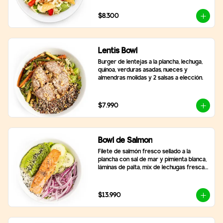
$8.300
Lentis Bowl
Burger de lentejas a la plancha, lechuga, 
quinoa, verduras asadas, nueces y 
almendras molidas y 2 salsas a elección.
$7.990
Bowl de Salmon
Filete de salmón fresco sellado a la 
plancha con sal de mar y pimienta blanca, 
láminas de palta, mix de lechugas frescas, 
rodajas de pepino, cebolla morada, arroz 
blanco y topping de semillas de sésamo 
tostado.
$13.990