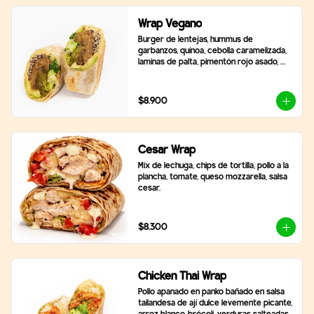
Wrap Vegano
Burger de lentejas, hummus de 
garbanzos, quínoa, cebolla caramelizada, 
laminas de palta, pimentón rojo asado, 
brócoli, ají verde y 2 salsas a elección.
$8.900
Cesar Wrap
Mix de lechuga, chips de tortilla, pollo a la 
plancha, tomate, queso mozzarella, salsa 
cesar.
$8.300
Chicken Thai Wrap
Pollo apanado en panko bañado en salsa 
tailandesa de ají dulce levemente picante, 