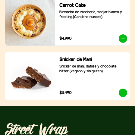
Carrot Cake
Bizcocho de zanahoria, manjar blanco y 
frosting.(Contiene nueces).
$4.990
Snicker de Maní
Snicker de maní, dátiles y chocolate 
bitter (vegano y sin gluten)
$3.490