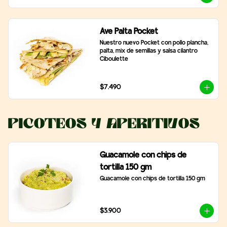
Ave Palta Pocket
Nuestro nuevo Pocket con pollo plancha, 
palta, mix de semillas y salsa cilantro 
Ciboulette
$7.490
Picoteos y Aperitivos
Guacamole con chips de
tortilla 150 gm
Guacamole con chips de tortilla 150 gm
$3.900