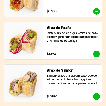
$8.300
Wrap de Falafel
Falafels, mix de lechugas, láminas de palta, 
coleslaw, pimentón asado, quínoa tricolor 
y hummus de betarraga
$8.890
Wrap de Salmón
Salmón sellado a la plancha sazonado con 
sal de mar y pimienta blanca, quínoa 
tricolor, láminas de palta, pimentón asado, 
mix de lechugas y cebolla morada
$13.990