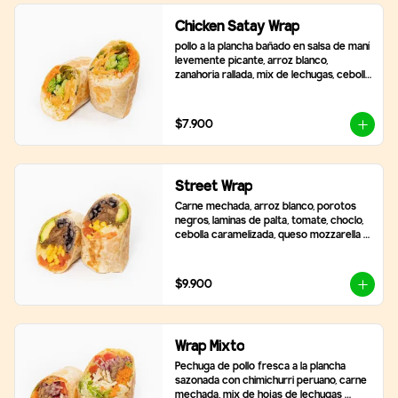
Chicken Satay Wrap
pollo a la plancha bañado en salsa de maní 
levemente picante, arroz blanco, 
zanahoria rallada, mix de lechugas, cebolla 
morada, pimentón asado y brócoli.
$7.900
Street Wrap
Carne mechada, arroz blanco, porotos 
negros, laminas de palta, tomate, choclo, 
cebolla caramelizada, queso mozzarella y 
2 salsas a elección
$9.900
Wrap Mixto
Pechuga de pollo fresca a la plancha 
sazonada con chimichurri peruano, carne 
mechada, mix de hojas de lechugas 