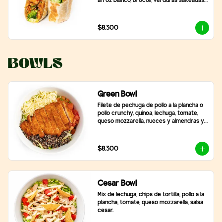
arroz blanco, brócoli, verduras salteadas 
y mix de lechugas
$8.300
Bowls
Green Bowl
Filete de pechuga de pollo a la plancha o 
pollo crunchy, quinoa, lechuga, tomate, 
queso mozzarella, nueces y almendras y 
2 salsas a elección.
$8.300
Cesar Bowl
Mix de lechuga, chips de tortilla, pollo a la 
plancha, tomate, queso mozzarella, salsa 
cesar.