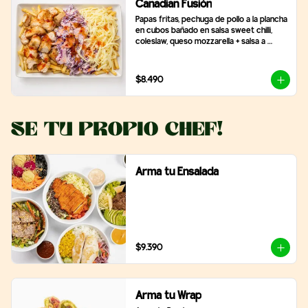
Canadian Fusión
Papas fritas, pechuga de pollo a la plancha 
en cubos bañado en salsa sweet chilli, 
coleslaw, queso mozzarella + salsa a 
elección
$8.490
Se tu propio Chef!
Arma tu Ensalada
$9.390
Arma tu Wrap