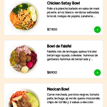
Chicken Satay Bowl
Pollo a la plancha bañado en salsa de mani 
picante, arroz blanco, verduras salteadas, 
brócoli, rodajas de pepino, zanahoria 
rallada y topping de maní molido.
$7.900
Bowl de Falafel
Falafels, mix de lechugas, quinoa tricolor, 
betarraga rayada, coleslaw,  hummus de 
garbanzo, hummus de betarrada y 
pimentón asado
$8.900
Mexican Bowl
Carne mechada, porotos negros, tomate, 
palta, lechuga, ají verde, queso mozzarella, 
chips de tortilla y 2 salsas a elección.