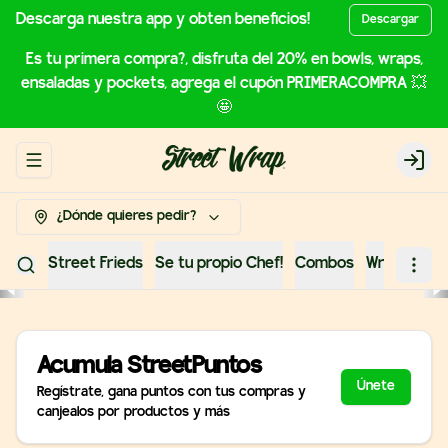
Descarga nuestra app y obten beneficios!
Descargar
Es tu primera compra?, disfruta del 20% en bowls, wraps,
ensaladas y pockets, agrega el cupón PRIMERACOMPRA 💥
🤩
Abrir menu de navegación
Login
¿Dónde quieres pedir?
Street Frieds
Se tu propio Chef!
Combos
Wraps
Bow
Acumula
StreetPuntos
Únete
Regístrate, gana puntos con tus compras y
canjealos por productos y más