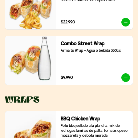
350cc + 1 porción de Papas Fritas
$22.990
Combo Street Wrap
Arma tu Wrap + Agua o bebida 350cc
$9.990
Wraps
BBQ Chicken Wrap
Pollo bbq sellado a la plancha, mix de 
lechugas, láminas de palta, tomate, queso 
mozzarella y cebolla morada