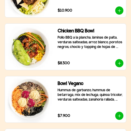
$10.900
Chicken BBQ Bowl
Pollo BBQ a la plancha, láminas de palta, 
verduras salteadas, arroz blanco, porotos 
negros, choclo y topping de hojas de 
cilantro.
$8.300
Bowl Vegano
Hummus de garbanzo, hummus de 
betarraga, mix de lechuga, quinoa tricolor, 
verduras salteadas, zanahoria rallada, 
aceitunas negras laminadas, topping de 
nueces y almendras. Incluye 2 salsas a 
elección
$7.900