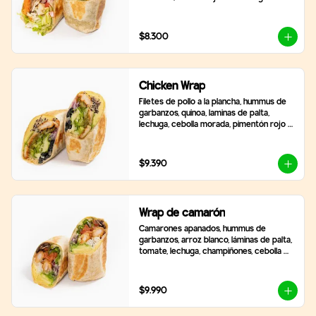
frescas, zanahoria rallada, tomate y 
cebolla morada. Incluye 2 salsas a 
elección.
$8.300
Chicken Wrap
Filetes de pollo a la plancha, hummus de 
garbanzos, quinoa, laminas de palta, 
lechuga, cebolla morada, pimentón rojo 
asado, aceitunas negras en rodaja, queso 
mozzarella y 2 salsas a elección,
$9.390
Wrap de camarón
Camarones apanados, hummus de 
garbanzos, arroz blanco, láminas de palta, 
tomate, lechuga, champiñones, cebolla 
morada, queso mozzarella y 2 salsas a 
elección.
$9.990