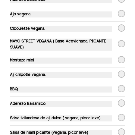
Kombuchas
Ajo vegana.
Ciboulette vegana.
Kombucha Jengibre
Bebida probiótica hecha a partir de té 
MAYO STREET VEGANA ( Base Acevichada, PICANTE
orgánico fermentado. Sabor jengibre 
SUAVE)
/330 ml
Mostaza miel.
$4.190
Ají chipotle vegana.
Kombucha maracuyá
BBQ.
Bebida probiótica hecha a partir de té 
orgánico fermentado. Sabor maracuyá 
/330 ml
Aderezo Balsamico.
Salsa tailandesa de aji dulce ( vegana, picor leve)
$4.190
Salsa de mani picante (vegana, picor leve)