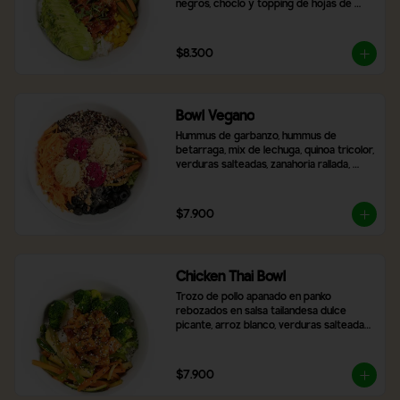
negros, choclo y topping de hojas de 
cilantro.
$8.300
Bowl Vegano
Hummus de garbanzo, hummus de 
betarraga, mix de lechuga, quinoa tricolor, 
verduras salteadas, zanahoria rallada, 
aceitunas negras laminadas, topping de 
nueces y almendras. Incluye 2 salsas a 
elección
$7.900
Chicken Thai Bowl
Trozo de pollo apanado en panko 
rebozados en salsa tailandesa dulce 
picante, arroz blanco, verduras salteadas, 
brocoli, con topping de cibulet picado y 
semillas de sésamo
$7.900