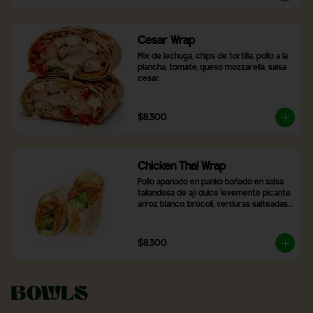
Cesar Wrap
Mix de lechuga, chips de tortilla, pollo a la 
plancha, tomate, queso mozzarella, salsa 
cesar.
$8.300
Chicken Thai Wrap
Pollo apanado en panko bañado en salsa 
tailandesa de ají dulce levemente picante, 
arroz blanco, brócoli, verduras salteadas 
y mix de lechugas
$8.300
Bowls