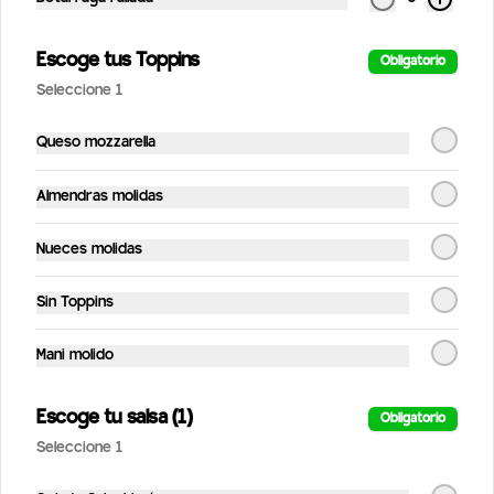
frosting.(Contiene nueces).
Escoge tus Toppins
Obligatorio
Seleccione 1
$4.990
Queso mozzarella
Snicker de Maní
Almendras molidas
Snicker de maní, dátiles y chocolate 
bitter (vegano y sin gluten)
Nueces molidas
$3.490
Sin Toppins
Mani molido
Street Frieds
Escoge tu salsa (1)
Obligatorio
La Mexicana
Seleccione 1
Papas fritas, carne mechada, guacamole, 
queso mozzarella, chipotle, sour cream y 