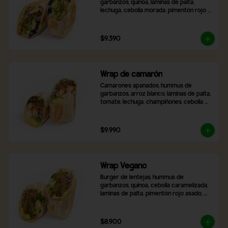
garbanzos, quinoa, laminas de palta, 
lechuga, cebolla morada, pimentón rojo 
asado, aceitunas negras en rodaja, queso 
mozzarella y 2 salsas a elección,
$9.390
Wrap de camarón
Camarones apanados, hummus de 
garbanzos, arroz blanco, láminas de palta, 
tomate, lechuga, champiñones, cebolla 
morada, queso mozzarella y 2 salsas a 
elección.
$9.990
Wrap Vegano
Burger de lentejas, hummus de 
garbanzos, quínoa, cebolla caramelizada, 
laminas de palta, pimentón rojo asado, 
brócoli, ají verde y 2 salsas a elección.
$8.900