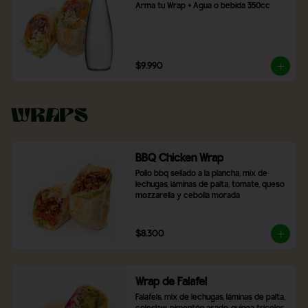
Arma tu Wrap + Agua o bebida 350cc
$9.990
Wraps
BBQ Chicken Wrap
Pollo bbq sellado a la plancha, mix de 
lechugas, láminas de palta, tomate, queso 
mozzarella y cebolla morada
$8.300
Wrap de Falafel
Falafels, mix de lechugas, láminas de palta, 