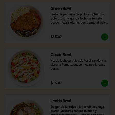
Green Bowl
Filete de pechuga de pollo a la plancha o 
pollo crunchy, quinoa, lechuga, tomate, 
queso mozzarella, nueces y almendras y 
2 salsas a elección.
$8.300
Cesar Bowl
Mix de lechuga, chips de tortilla, pollo a la 
plancha, tomate, queso mozzarella, salsa 
cesar.
$8.300
Lentis Bowl
Burger de lentejas a la plancha, lechuga, 
quinoa, verduras asadas, nueces y 