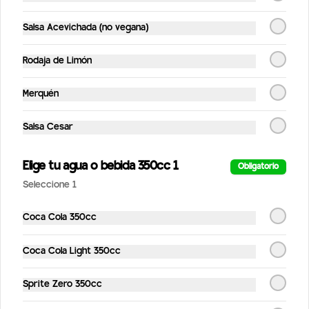
Kombucha hibiscos frambuesa
Salsa Acevichada (no vegana)
Bebida probiótica hecha a partir de té 
orgánico fermentado. Sabor hibiscos 
frambuesa /330 ml
Rodaja de Limón
$4.190
Merquén
Salsa Cesar
Kombucha original
Bebida probiótica hecha a partir de té 
orgánico fermentado /330 ml
Elige tu agua o bebida 350cc 1
Obligatorio
Seleccione 1
$4.190
Coca Cola 350cc
Coca Cola Light 350cc
Sprite Zero 350cc