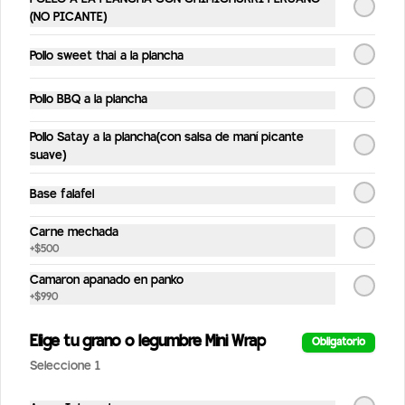
Coca Cola Light 350ml
(NO PICANTE)
350ml
Pollo sweet thai a la plancha
Pollo BBQ a la plancha
$2.190
Pollo Satay a la plancha(con salsa de maní picante
suave)
Coca Cola 350ml
Base falafel
350ml
Carne mechada
+
$500
$2.190
Camaron apanado en panko
+
$990
Elige tu grano o legumbre Mini Wrap
Sprite Zero 350ml
Obligatorio
350ml
Seleccione 1