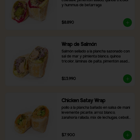
coleslaw, pimentón asado, quínoa tricolor 
y hummus de betarraga
$8.890
Wrap de Salmón
Salmón sellado a la plancha sazonado con 
sal de mar y pimienta blanca, quínoa 
tricolor, láminas de palta, pimentón asado, 
mix de lechugas y cebolla morada
$13.990
Chicken Satay Wrap
pollo a la plancha bañado en salsa de maní 
levemente picante, arroz blanco, 
zanahoria rallada, mix de lechugas, cebolla 
morada, pimentón asado y brócoli.
$7.900