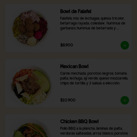
Bowl de Falafel
Falafels, mix de lechugas, quinoa tricolor, 
betarraga rayada, coleslaw,  hummus de 
garbanzo, hummus de betarrada y 
pimentón asado
$8.900
Mexican Bowl
Carne mechada, porotos negros, tomate, 
palta, lechuga, ají verde, queso mozzarella, 
chips de tortilla y 2 salsas a elección.
$10.900
Chicken BBQ Bowl
Pollo BBQ a la plancha, láminas de palta, 
verduras salteadas, arroz blanco, porotos 