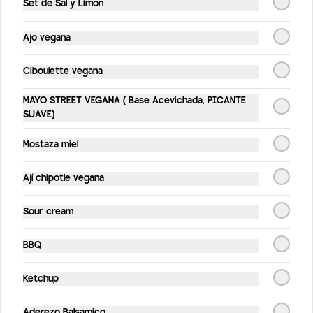
Set de Sal y Limón
topping de ciboulette
Ajo vegana
$8.490
Ciboulette vegana
La Gringa
MAYO STREET VEGANA ( Base Acevichada, PICANTE
Papas fritas, Pollo frito apanado, salsa de 
SUAVE)
queso cheddar, salsa BBQ y Ketchup con 
topping de ciboulette.
Mostaza miel
$8.490
Ají chipotle vegana
Sour cream
Canadian Fusión
Papas fritas, pechuga de pollo a la plancha 
en cubos bañado en salsa sweet chilli, 
BBQ
coleslaw, queso mozzarella + salsa a 
elección
Ketchup
$8.490
Aderezo Balsamico