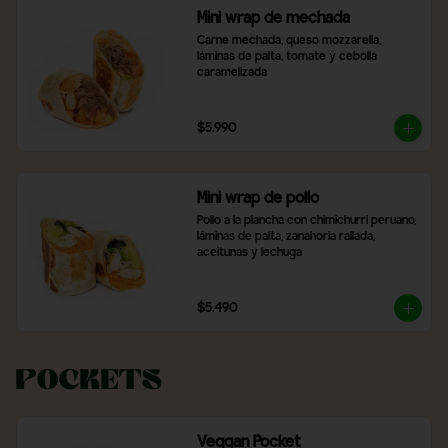
Mini wrap de mechada
Carne mechada, queso mozzarella, 
láminas de palta, tomate y cebolla 
caramelizada
$5.990
Mini wrap de pollo
Pollo a la plancha con chimichurri peruano, 
láminas de palta, zanahoria rallada, 
aceitunas y lechuga
$5.490
Pockets
Veggan Pocket