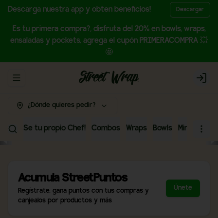
Descarga nuestra app y obten beneficios!
Descargar
Es tu primera compra?, disfruta del 20% en bowls, wraps,
ensaladas y pockets, agrega el cupón PRIMERACOMPRA 💥
🤩
Abrir menu de navegación
Login
¿Dónde quieres pedir?
Se tu propio Chef!
Combos
Wraps
Bowls
Mini Wraps
Acumula
StreetPuntos
Únete
Regístrate, gana puntos con tus compras y
canjealos por productos y más