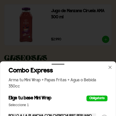
Jugo de Manzana Ciruela AMA
300 ml
$2.990
Gaseosas
Combo Express
crush 350
Arma tu Mini Wrap + Papas Fritas + Agua o Bebida
350CC
350cc
Elige tu base Mini Wrap
Obligatorio
$3.490
Seleccione 1
POLLO A LA PLANCHA CON CHIMICHURRI PERUANO