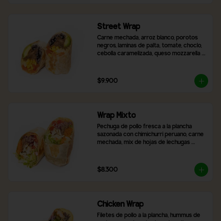
Street Wrap
Carne mechada, arroz blanco, porotos 
negros, laminas de palta, tomate, choclo, 
cebolla caramelizada, queso mozzarella y 
2 salsas a elección
$9.900
Wrap Mixto
Pechuga de pollo fresca a la plancha 
sazonada con chimichurri peruano, carne 
mechada, mix de hojas de lechugas 
frescas, zanahoria rallada, tomate y 
cebolla morada. Incluye 2 salsas a 
elección.
$8.300
Chicken Wrap
Filetes de pollo a la plancha, hummus de 