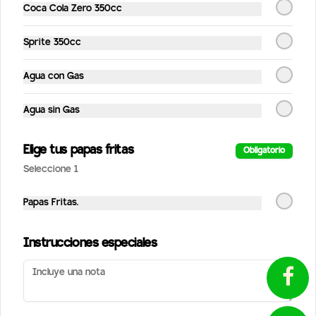
Coca Cola Zero 350cc
Sprite 350cc
Conócenos
Despachos
Agua con Gas
Términos y condiciones
Agua sin Gas
Política de privacidad
Redes sociales
Elige tus papas fritas
Obligatorio
¿Tienes alguna sugerencia?
Seleccione 1
Escríbenos aquí 💬
Instagram
Toca para abrir →
Facebook
Papas Fritas.
Mi cuenta
Instrucciones especiales
Pedir
StreetPuntos
Iniciar sesión