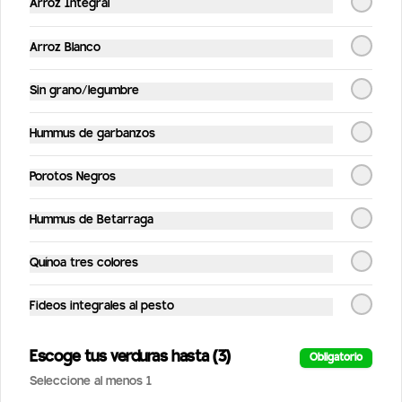
Arroz Integral
$2.190
Arroz Blanco
Sin grano/legumbre
Coca Cola Zero 350ml
350ml
Hummus de garbanzos
Porotos Negros
$2.190
Hummus de Betarraga
Coca Cola 1.5lt
Quínoa tres colores
1.5lt
Fideos integrales al pesto
Escoge tus verduras hasta (3)
$3.490
Obligatorio
Seleccione al menos 1