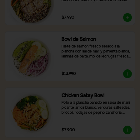
almendras molidas y 2 salsas a elección.
$7.990
Bowl de Salmon
Filete de salmón fresco sellado a la 
plancha con sal de mar y pimienta blanca, 
láminas de palta, mix de lechugas frescas, 
rodajas de pepino, cebolla morada, arroz 
blanco y topping de semillas de sésamo 
tostado.
$13.990
Chicken Satay Bowl
Pollo a la plancha bañado en salsa de mani 
picante, arroz blanco, verduras salteadas, 
brócoli, rodajas de pepino, zanahoria 
rallada y topping de maní molido.
$7.900