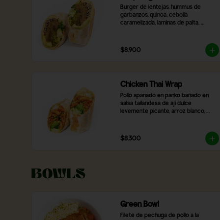
Burger de lentejas, hummus de 
garbanzos, quínoa, cebolla 
caramelizada, laminas de palta, 
pimentón rojo asado, brócoli, ají 
verde y 2 salsas a elección.
$8.900
Chicken Thai Wrap
Pollo apanado en panko bañado en 
salsa tailandesa de ají dulce 
levemente picante, arroz blanco, 
brócoli, verduras salteadas y mix de 
lechugas
$8.300
Bowls
Green Bowl
Filete de pechuga de pollo a la 