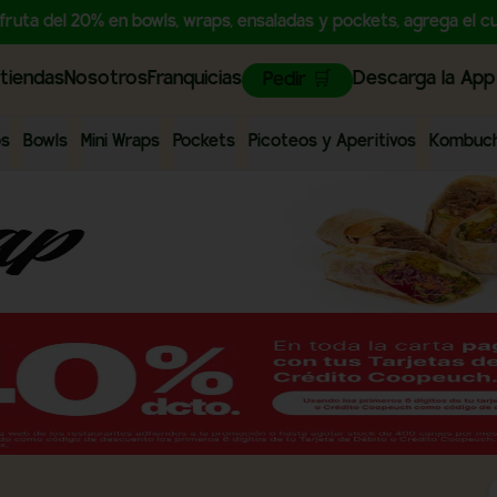
sfruta del 20% en bowls, wraps, ensaladas y pockets, agrega e
tiendas
Nosotros
Franquicias
Descarga la App
Pedir 🛒
ps
Bowls
Mini Wraps
Pockets
Picoteos y Aperitivos
Kombuc