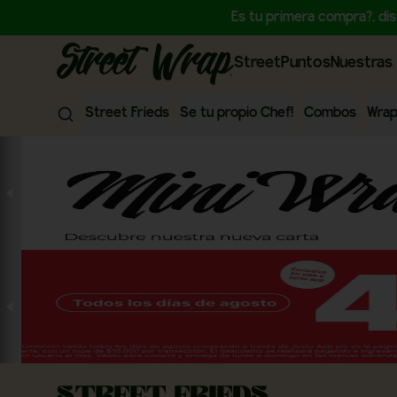
Es tu primera compra?, di
StreetPuntos
Nuestras 
Street Frieds
Se tu propio Chef!
Combos
Wra
Street Frieds