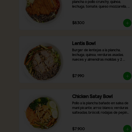
plancha o pollo crunchy, quinoa, 
lechuga, tomate, queso mozzarella, 
nueces y almendras y 2 salsas a 
elección.
$8.300
Lentis Bowl
Burger de lentejas a la plancha, 
lechuga, quinoa, verduras asadas, 
nueces y almendras molidas y 2 
salsas a elección.
$7.990
Chicken Satay Bowl
Pollo a la plancha bañado en salsa de 
mani picante, arroz blanco, verduras 
salteadas, brócoli, rodajas de pepino, 
zanahoria rallada y topping de maní 
molido.
$7.900