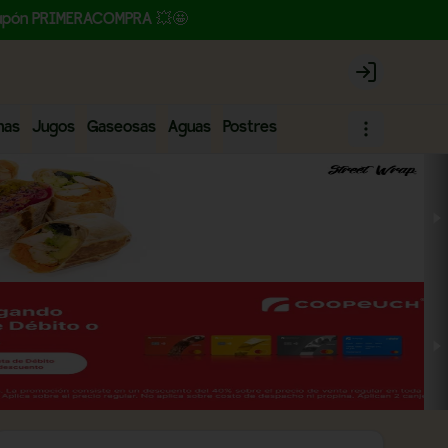
l cupón PRIMERACOMPRA 💥🤩
Login
has
Jugos
Gaseosas
Aguas
Postres