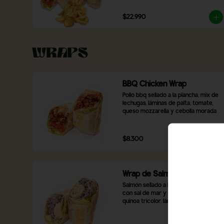
$22.990
Wraps
BBQ Chicken Wrap
Pollo bbq sellado a la plancha, mix de 
lechugas, láminas de palta, tomate, 
queso mozzarella y cebolla morada
$8.300
Wrap de Salmón
Salmón sellado a la plancha sazonado 
con sal de mar y pimienta blanca, 
quínoa tricolor, láminas de palta, 
pimentón asado, mix de lechugas y 
cebolla morada