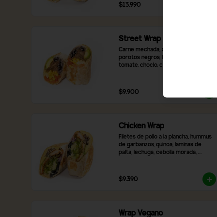
$13.990
Street Wrap
Carne mechada, arroz blanco, 
porotos negros, laminas de palta, 
tomate, choclo, cebolla caramelizada, 
queso mozzarella y 2 salsas a 
elección
$9.900
Chicken Wrap
Filetes de pollo a la plancha, hummus 
de garbanzos, quinoa, laminas de 
palta, lechuga, cebolla morada, 
pimentón rojo asado, aceitunas 
negras en rodaja, queso mozzarella y 
2 salsas a elección,
$9.390
Wrap Vegano