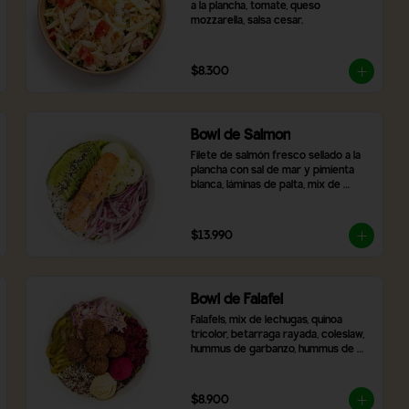
a la plancha, tomate, queso 
mozzarella, salsa cesar.
$8.300
Bowl de Salmon
Filete de salmón fresco sellado a la 
plancha con sal de mar y pimienta 
blanca, láminas de palta, mix de 
lechugas frescas, rodajas de pepino, 
cebolla morada, arroz blanco y 
topping de semillas de sésamo 
$13.990
tostado.
Bowl de Falafel
Falafels, mix de lechugas, quinoa 
tricolor, betarraga rayada, coleslaw,  
hummus de garbanzo, hummus de 
betarrada y pimentón asado
$8.900