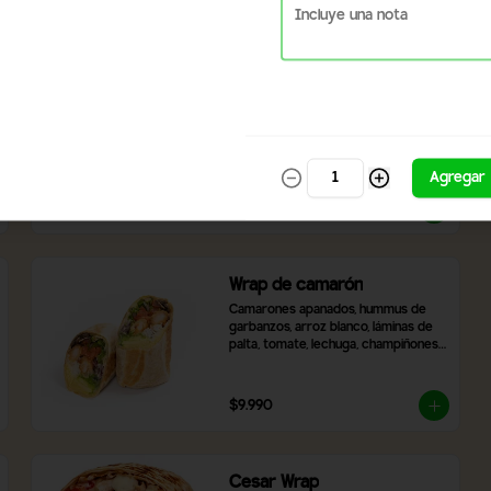
$7.900
Wrap Mixto
Pechuga de pollo fresca a la plancha 
sazonada con chimichurri peruano, 
carne mechada, mix de hojas de 
lechugas frescas, zanahoria rallada, 
Agregar
tomate y cebolla morada. Incluye 2 
salsas a elección.
$8.300
Wrap de camarón
Camarones apanados, hummus de 
garbanzos, arroz blanco, láminas de 
palta, tomate, lechuga, champiñones, 
cebolla morada, queso mozzarella y 
2 salsas a elección.
$9.990
Cesar Wrap