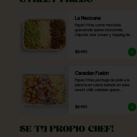
La Mexicana
Papas fritas, carne mechada, 
guacamole, queso mozzarella, 
chipotle, sour cream y topping de 
ciboulette
$8.490
Canadian Fusión
Papas fritas, pechuga de pollo a la 
plancha en cubos bañado en salsa 
sweet chilli, coleslaw, queso 
mozzarella + salsa a elección
$8.490
Se tu propio Chef!