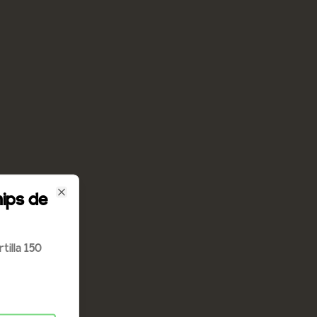
ips de
Close
tilla 150