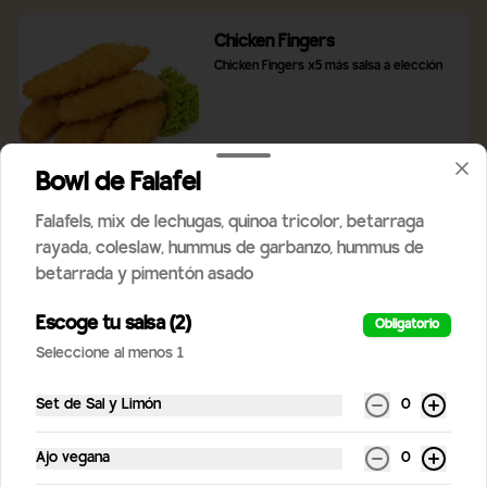
Chicken Fingers
Chicken Fingers x5 más salsa a elección
$4.900
Bowl de Falafel
Falafels, mix de lechugas, quinoa tricolor, betarraga
PAPAS CAMOTE FRITAS
rayada, coleslaw, hummus de garbanzo, hummus de
Papas camote fritas 300gm
betarrada y pimentón asado
Escoge tu salsa (2)
Obligatorio
Seleccione al menos 1
$5.900
Set de Sal y Limón
0
Empanadas de queso frita (5
Ajo vegana
0
unidades)
Empanaditas de queso frita (5 unidades)