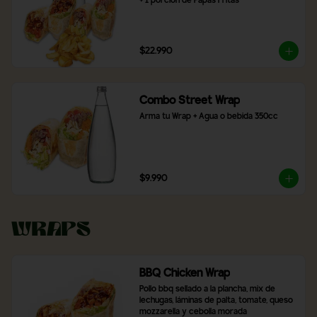
+ 1 porción de Papas Fritas
$22.990
Combo Street Wrap
Arma tu Wrap + Agua o bebida 350cc
$9.990
Wraps
BBQ Chicken Wrap
Pollo bbq sellado a la plancha, mix de 
lechugas, láminas de palta, tomate, queso 
mozzarella y cebolla morada