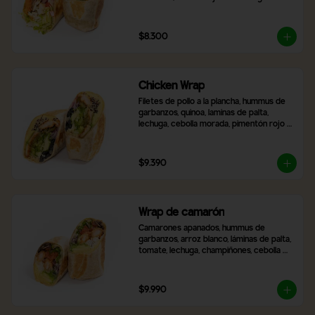
frescas, zanahoria rallada, tomate y 
cebolla morada. Incluye 2 salsas a 
elección.
$8.300
Chicken Wrap
Filetes de pollo a la plancha, hummus de 
garbanzos, quinoa, laminas de palta, 
lechuga, cebolla morada, pimentón rojo 
asado, aceitunas negras en rodaja, queso 
mozzarella y 2 salsas a elección,
$9.390
Wrap de camarón
Camarones apanados, hummus de 
garbanzos, arroz blanco, láminas de palta, 
tomate, lechuga, champiñones, cebolla 
morada, queso mozzarella y 2 salsas a 
elección.
$9.990