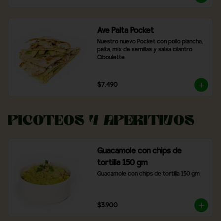
Ave Palta Pocket
Nuestro nuevo Pocket con pollo plancha, 
palta, mix de semillas y salsa cilantro 
Ciboulette
$7.490
Picoteos y Aperitivos
Guacamole con chips de
tortilla 150 gm
Guacamole con chips de tortilla 150 gm
$3.900