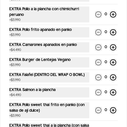
Kombucha hibiscos frambuesa
EXTRA Pollo a la plancha con chimichurri
Bebida probiótica hecha a partir de té 
0
peruano
orgánico fermentado. Sabor hibiscos 
+
$3.990
frambuesa /330 ml
EXTRA Pollo frito apanado en panko
0
+
$3.990
$4.190
EXTRA Camarones apanados en panko
0
+
$4.490
Kombucha original
EXTRA Burger de Lentejas Vegano
0
Bebida probiótica hecha a partir de té 
+
$3.990
orgánico fermentado /330 ml
EXTRA Falafel (DENTRO DEL WRAP O BOWL)
0
+
$3.990
$4.190
EXTRA Salmon a la plancha
0
+
$4.490
Jugos
EXTRA Pollo sweet thai frito en panko (con
0
salsa de ají dulce)
+
$3.990
Jugo de Manzana Pera AMA
EXTRA Pollo sweet thai a la plancha (con salsa