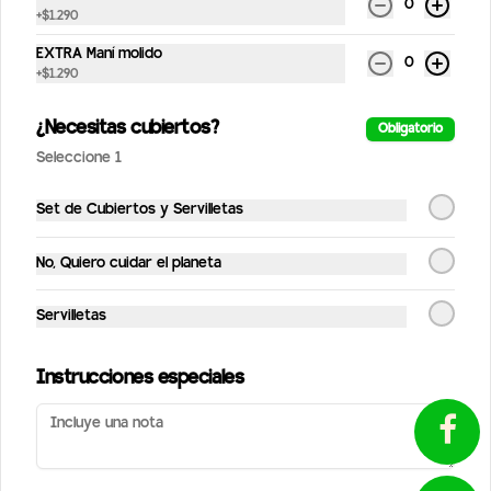
0
+
$1.290
EXTRA Maní molido
0
Conócenos
+
$1.290
Despachos
¿Necesitas cubiertos?
Obligatorio
Términos y condiciones
Seleccione 1
Política de privacidad
Set de Cubiertos y Servilletas
Redes sociales
¿Tienes alguna sugerencia?
No, Quiero cuidar el planeta
Escríbenos aquí 💬
Instagram
Toca para abrir →
Facebook
Servilletas
Mi cuenta
Instrucciones especiales
Pedir
StreetPuntos
Iniciar sesión