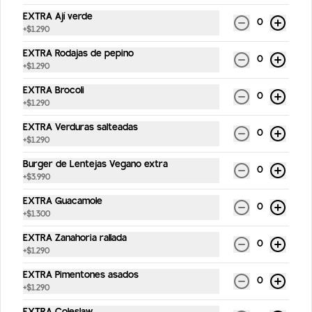
EXTRA Ají verde
0
+
$1.290
Coca Cola Light 350ml
EXTRA Rodajas de pepino
0
350ml
+
$1.290
EXTRA Brocoli
0
+
$1.290
$2.190
EXTRA Verduras salteadas
0
+
$1.290
Burger de Lentejas Vegano extra
Coca Cola 350ml
0
+
$3.990
350ml
EXTRA Guacamole
0
+
$1.300
EXTRA Zanahoria rallada
0
$2.190
+
$1.290
EXTRA Pimentones asados
0
+
$1.290
Sprite Zero 350ml
350ml