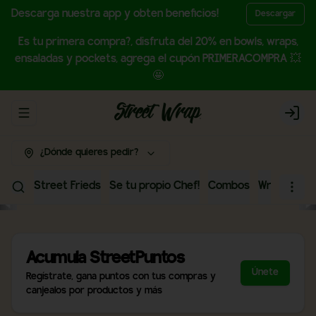
Descarga nuestra app y obten beneficios!
Descargar
Es tu primera compra?, disfruta del 20% en bowls, wraps,
ensaladas y pockets, agrega el cupón PRIMERACOMPRA 💥
🤩
Abrir menu de navegación
Login
¿Dónde quieres pedir?
Street Frieds
Se tu propio Chef!
Combos
Wraps
Bow
Acumula
StreetPuntos
Únete
Regístrate, gana puntos con tus compras y
canjealos por productos y más