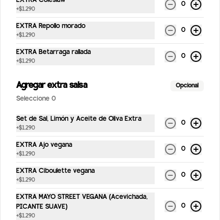
EXTRA Coleslaw
0
+
$1.290
EXTRA Repollo morado
0
+
$1.290
$2.190
EXTRA Betarraga rallada
0
+
$1.290
Coca Cola Zero 350ml
Agregar extra salsa
Opcional
350ml
Seleccione 0
Set de Sal, Limón y Aceite de Oliva Extra
0
+
$1.290
$2.190
EXTRA Ajo vegana
0
+
$1.290
Coca Cola 1.5lt
EXTRA Ciboulette vegana
0
1.5lt
+
$1.290
EXTRA MAYO STREET VEGANA (Acevichada,
0
PICANTE SUAVE)
+
$1.290
$3.490