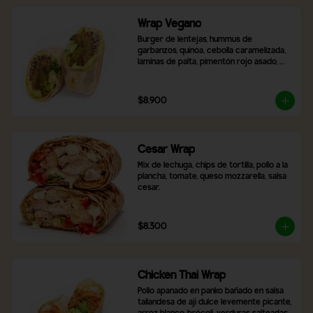
Wrap Vegano
Burger de lentejas, hummus de 
garbanzos, quínoa, cebolla caramelizada, 
laminas de palta, pimentón rojo asado, 
brócoli, ají verde y 2 salsas a elección.
$8.900
Cesar Wrap
Mix de lechuga, chips de tortilla, pollo a la 
plancha, tomate, queso mozzarella, salsa 
cesar.
$8.300
Chicken Thai Wrap
Pollo apanado en panko bañado en salsa 
tailandesa de ají dulce levemente picante, 