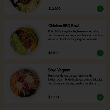
$10.900
Chicken BBQ Bowl
Pollo BBQ a la plancha, láminas de palta, 
verduras salteadas, arroz blanco, porotos 
negros, choclo y topping de hojas de 
cilantro.
$8.300
Bowl Vegano
Hummus de garbanzo, hummus de 
betarraga, mix de lechuga, quinoa tricolor, 
verduras salteadas, zanahoria rallada, 
aceitunas negras laminadas, topping de 
nueces y almendras. Incluye 2 salsas a 
elección
$7.900