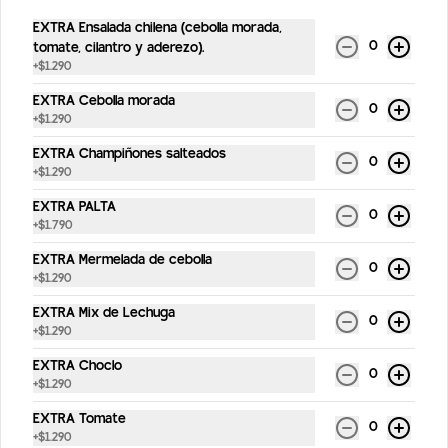
$2.990
EXTRA Ensalada chilena (cebolla morada,
0
tomate, cilantro y aderezo).
+
$1.290
Jugo de Manzana Ciruela AMA
EXTRA Cebolla morada
300 ml
0
+
$1.290
EXTRA Champiñones salteados
0
+
$1.290
$2.990
EXTRA PALTA
0
+
$1.790
Gaseosas
EXTRA Mermelada de cebolla
0
+
$1.290
EXTRA Mix de Lechuga
0
Coca Cola Zero 1.5lt
+
$1.290
1.5lt
EXTRA Choclo
0
+
$1.290
EXTRA Tomate
0
+
$1.290
$3.490