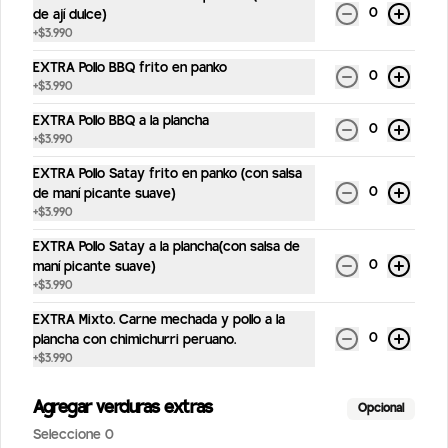
0
de ají dulce)
300ml
+
$3.990
Jugo de fruta orgánico Manzana Pera 
300ml
EXTRA Pollo BBQ frito en panko
0
+
$3.990
$2.990
EXTRA Pollo BBQ a la plancha
0
+
$3.990
Jugo de Manzana Mango AMA
EXTRA Pollo Satay frito en panko (con salsa
0
de maní picante suave)
300ml
+
$3.990
Jugo de fruta orgánico Manzana Mango 
300ml
EXTRA Pollo Satay a la plancha(con salsa de
0
maní picante suave)
$2.990
+
$3.990
EXTRA Mixto. Carne mechada y pollo a la
0
plancha con chimichurri peruano.
Jugo de Manzana AMA 300 ml
+
$3.990
jugo de manzanas orgánicas
Agregar verduras extras
Opcional
Seleccione 0