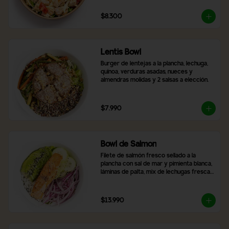
$8.300
Lentis Bowl
Burger de lentejas a la plancha, lechuga, 
quinoa, verduras asadas, nueces y 
almendras molidas y 2 salsas a elección.
$7.990
Bowl de Salmon
Filete de salmón fresco sellado a la 
plancha con sal de mar y pimienta blanca, 
láminas de palta, mix de lechugas frescas, 
rodajas de pepino, cebolla morada, arroz 
blanco y topping de semillas de sésamo 
tostado.
$13.990