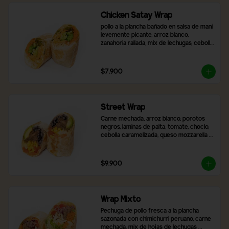
Chicken Satay Wrap
pollo a la plancha bañado en salsa de maní 
levemente picante, arroz blanco, 
zanahoria rallada, mix de lechugas, cebolla 
morada, pimentón asado y brócoli.
$7.900
Street Wrap
Carne mechada, arroz blanco, porotos 
negros, laminas de palta, tomate, choclo, 
cebolla caramelizada, queso mozzarella y 
2 salsas a elección
$9.900
Wrap Mixto
Pechuga de pollo fresca a la plancha 
sazonada con chimichurri peruano, carne 
mechada, mix de hojas de lechugas 