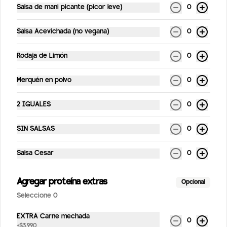
Salsa de mani picante (picor leve)
0
Kombuchas
Salsa Acevichada (no vegana)
0
Kombucha Jengibre
Rodaja de Limón
0
Bebida probiótica hecha a partir de té 
orgánico fermentado. Sabor jengibre 
Merquén en polvo
0
/330 ml
2 IGUALES
0
$4.190
SIN SALSAS
0
Kombucha maracuyá
Salsa Cesar
0
Bebida probiótica hecha a partir de té 
orgánico fermentado. Sabor maracuyá 
/330 ml
Agregar proteína extras
Opcional
Seleccione 0
$4.190
EXTRA Carne mechada
0
+
$3.990