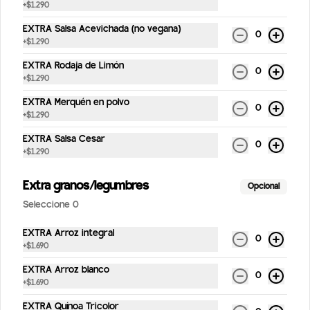
+
$1.290
Postres
EXTRA Salsa Acevichada (no vegana)
0
+
$1.290
EXTRA Rodaja de Limón
0
Snicker de Almendras
+
$1.290
Snicker de almendras, dátiles y chocolate 
bitter (vegano y sin gluten)
EXTRA Merquén en polvo
0
+
$1.290
EXTRA Salsa Cesar
0
$3.490
+
$1.290
Extra granos/legumbres
Opcional
Chocotorta
Seleccione 0
Clásico postre argentino, con mousse de 
manjar, galletas caseras chocolinas y 
EXTRA Arroz integral
bañado en chocolate.
0
+
$1.690
EXTRA Arroz blanco
$4.900
0
+
$1.690
EXTRA Quínoa Tricolor