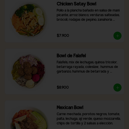
Chicken Satay Bowl
Pollo a la plancha bañado en salsa de mani 
picante, arroz blanco, verduras salteadas, 
brócoli, rodajas de pepino, zanahoria 
rallada y topping de maní molido.
$7.900
Bowl de Falafel
Falafels, mix de lechugas, quinoa tricolor, 
betarraga rayada, coleslaw,  hummus de 
garbanzo, hummus de betarrada y 
pimentón asado
$8.900
Mexican Bowl
Carne mechada, porotos negros, tomate, 
palta, lechuga, ají verde, queso mozzarella, 
chips de tortilla y 2 salsas a elección.