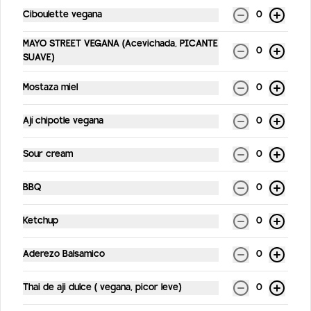
Ciboulette vegana
0
$5.900
MAYO STREET VEGANA (Acevichada, PICANTE
0
SUAVE)
Mostaza miel
0
PORCION DE FALAFEL
5 unid de falafel + salsa
Ají chipotle vegana
0
Sour cream
0
$3.500
BBQ
0
PAPAS FRITAS RUSTICAS
Ketchup
0
Papas rústicas picadas en gajo con piel
Aderezo Balsamico
0
Thai de aji dulce ( vegana, picor leve)
0
$3.990