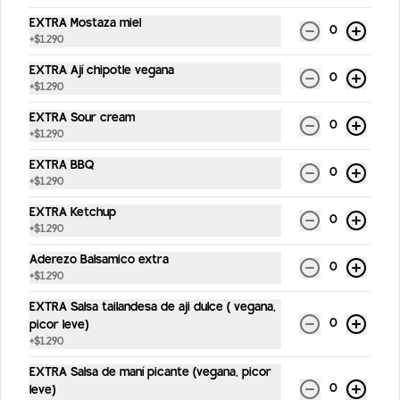
EXTRA Mostaza miel
0
+
$1.290
Aguas
EXTRA Ají chipotle vegana
0
+
$1.290
Agua sin gas
EXTRA Sour cream
0
+
$1.290
500 ml
EXTRA BBQ
0
+
$1.290
EXTRA Ketchup
$2.390
0
+
$1.290
Aderezo Balsamico extra
0
Agua con gas
+
$1.290
500 ml
EXTRA Salsa tailandesa de aji dulce ( vegana,
0
picor leve)
+
$1.290
EXTRA Salsa de maní picante (vegana, picor
$2.390
0
leve)