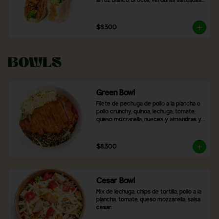
arroz blanco, brócoli, verduras salteadas 
y mix de lechugas
$8.300
Bowls
Green Bowl
Filete de pechuga de pollo a la plancha o 
pollo crunchy, quinoa, lechuga, tomate, 
queso mozzarella, nueces y almendras y 
2 salsas a elección.
$8.300
Cesar Bowl
Mix de lechuga, chips de tortilla, pollo a la 
plancha, tomate, queso mozzarella, salsa 
cesar.