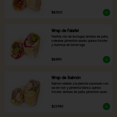
$8.300
Wrap de Falafel
Falafels, mix de lechugas, láminas de palta, 
coleslaw, pimentón asado, quínoa tricolor 
y hummus de betarraga
$8.890
Wrap de Salmón
Salmón sellado a la plancha sazonado con 
sal de mar y pimienta blanca, quínoa 
tricolor, láminas de palta, pimentón asado, 
mix de lechugas y cebolla morada
$13.990