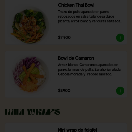
Chicken Thai Bowl
Trozo de pollo apanado en panko 
rebozados en salsa tailandesa dulce 
picante, arroz blanco, verduras salteadas, 
brocoli, con topping de cibulet picado y 
semillas de sésamo
$7.900
Bowl de Camaron
Arroz blanco, Camarones apanados en 
panko, laminas de palta, Zanahoria rallada, 
Cebolla morada y  repollo morado.
$8.900
Mini Wraps
Mini wrap de falafel