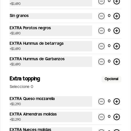
0
+
$1.690
Carrot Cake
Bizcocho de zanahoria, manjar blanco y 
Sin granos
0
frosting.(Contiene nueces).
EXTRA Porotos negros
0
+
$1.690
$4.990
EXTRA Hummus de betarraga
0
+
$1.690
Snicker de Maní
EXTRA Hummus de Garbanzos
0
+
$1.690
Snicker de maní, dátiles y chocolate 
bitter (vegano y sin gluten)
Extra topping
Opcional
Seleccione 0
$3.490
EXTRA Queso mozzarella
0
+
$1.290
EXTRA Almendras molidas
0
+
$1.290
EXTRA Nueces molidas