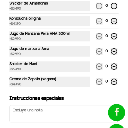
Snicker de Almendras
0
+
$3.490
Conócenos
Kombucha original
0
+
$4.190
Despachos
Jugo de Manzana Pera AMA 300ml
0
Términos y condiciones
+
$2.990
Política de privacidad
Jugo de manzana Ama
0
+
$2.990
Redes sociales
¿Tienes alguna sugerencia?
Snicker de Maní
0
Escríbenos aquí 💬
+
$3.490
Instagram
Toca para abrir →
Crema de Zapallo (vegana)
Facebook
0
+
$4.490
Mi cuenta
Instrucciones especiales
Pedir
StreetPuntos
Iniciar sesión