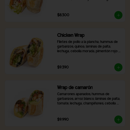
frescas, zanahoria rallada, tomate y 
cebolla morada. Incluye 2 salsas a 
elección.
$8.300
Chicken Wrap
Filetes de pollo a la plancha, hummus de 
garbanzos, quinoa, laminas de palta, 
lechuga, cebolla morada, pimentón rojo 
asado, aceitunas negras en rodaja, queso 
mozzarella y 2 salsas a elección,
$9.390
Wrap de camarón
Camarones apanados, hummus de 
garbanzos, arroz blanco, láminas de palta, 
tomate, lechuga, champiñones, cebolla 
morada, queso mozzarella y 2 salsas a 
elección.
$9.990