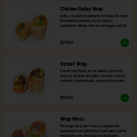
Chicken Satay Wrap
pollo a la plancha bañado en salsa de maní 
levemente picante, arroz blanco, 
zanahoria rallada, mix de lechugas, cebolla 
morada, pimentón asado y brócoli.
$7.900
Street Wrap
Carne mechada, arroz blanco, porotos 
negros, laminas de palta, tomate, choclo, 
cebolla caramelizada, queso mozzarella y 
2 salsas a elección
$9.900
Wrap Mixto
Pechuga de pollo fresca a la plancha 
sazonada con chimichurri peruano, carne 
mechada, mix de hojas de lechugas 