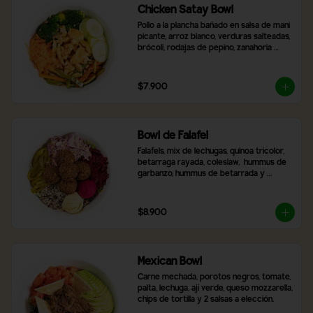
Chicken Satay Bowl
Pollo a la plancha bañado en salsa de mani 
picante, arroz blanco, verduras salteadas, 
brócoli, rodajas de pepino, zanahoria 
rallada y topping de maní molido.
$7.900
Bowl de Falafel
Falafels, mix de lechugas, quinoa tricolor, 
betarraga rayada, coleslaw,  hummus de 
garbanzo, hummus de betarrada y 
pimentón asado
$8.900
Mexican Bowl
Carne mechada, porotos negros, tomate, 
palta, lechuga, ají verde, queso mozzarella, 
chips de tortilla y 2 salsas a elección.