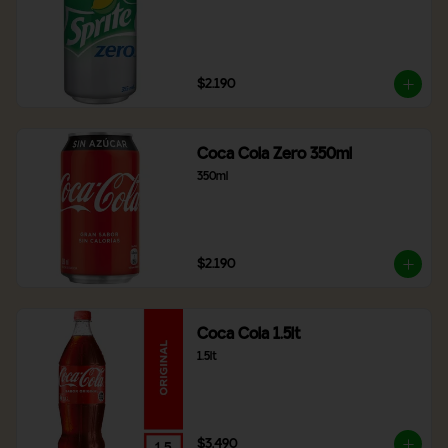
$2.190
Coca Cola Zero 350ml
350ml
$2.190
Coca Cola 1.5lt
1.5lt
$3.490