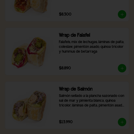
$8.300
Wrap de Falafel
Falafels, mix de lechugas, láminas de palta, 
coleslaw, pimentón asado, quínoa tricolor 
y hummus de betarraga
$8.890
Wrap de Salmón
Salmón sellado a la plancha sazonado con 
sal de mar y pimienta blanca, quínoa 
tricolor, láminas de palta, pimentón asado, 
mix de lechugas y cebolla morada
$13.990