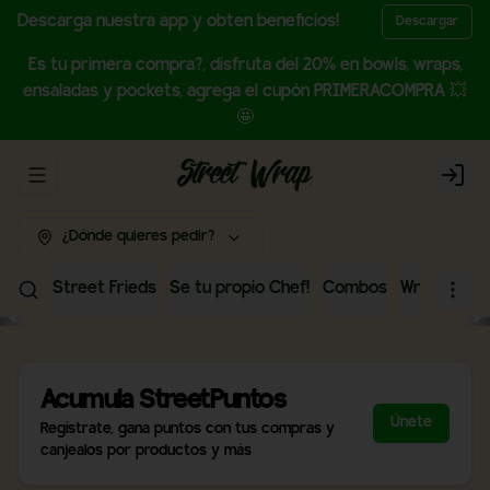
Descarga nuestra app y obten beneficios!
Descargar
Es tu primera compra?, disfruta del 20% en bowls, wraps,
ensaladas y pockets, agrega el cupón PRIMERACOMPRA 💥
🤩
Abrir menu de navegación
Login
¿Dónde quieres pedir?
Street Frieds
Se tu propio Chef!
Combos
Wraps
Bow
Acumula
StreetPuntos
Únete
Regístrate, gana puntos con tus compras y
canjealos por productos y más