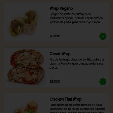
Wrap Vegano
Burger de lentejas, hummus de 
garbanzos, quínoa, cebolla caramelizada, 
laminas de palta, pimentón rojo asado, 
brócoli, ají verde y 2 salsas a elección.
$8.900
Cesar Wrap
Mix de lechuga, chips de tortilla, pollo a la 
plancha, tomate, queso mozzarella, salsa 
cesar.
$8.300
Chicken Thai Wrap
Pollo apanado en panko bañado en salsa 
tailandesa de ají dulce levemente picante, 