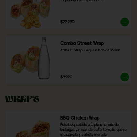
+ 1 porción de Papas Fritas
$22.990
Combo Street Wrap
Arma tu Wrap + Agua o bebida 350cc
$9.990
Wraps
BBQ Chicken Wrap
Pollo bbq sellado a la plancha, mix de 
lechugas, láminas de palta, tomate, queso 
mozzarella y cebolla morada