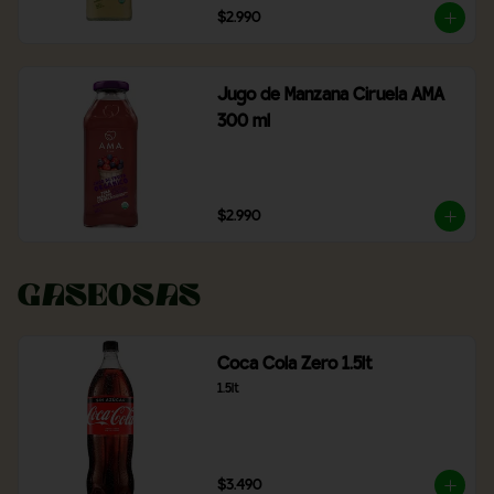
$2.990
Jugo de Manzana Ciruela AMA
300 ml
$2.990
Gaseosas
Coca Cola Zero 1.5lt
1.5lt
$3.490