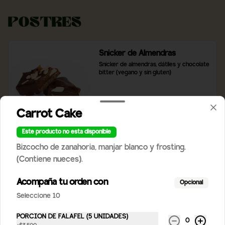
Postres
Snicker de Almendras
Snicker de almendras, dátiles y chocolate 
bitter (vegano y sin gluten)
$3.490
Carrot Cake
Este producto no esta disponible
Chocotorta
Bizcocho de zanahoria, manjar blanco y frosting.
Clásico postre argentino, con mousse de 
(Contiene nueces).
manjar, galletas caseras chocolinas y 
bañado en chocolate.
Acompaña tu orden con
Opcional
Seleccione 10
$4.900
PORCION DE FALAFEL (5 UNIDADES)
0