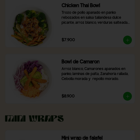
Chicken Thai Bowl
Trozo de pollo apanado en panko 
rebozados en salsa tailandesa dulce 
picante, arroz blanco, verduras salteadas, 
brocoli, con topping de cibulet picado y 
semillas de sésamo
$7.900
Bowl de Camaron
Arroz blanco, Camarones apanados en 
panko, laminas de palta, Zanahoria rallada, 
Cebolla morada y  repollo morado.
$8.900
Mini Wraps
Mini wrap de falafel