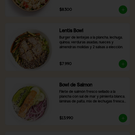
$8.300
Lentis Bowl
Burger de lentejas a la plancha, lechuga, 
quinoa, verduras asadas, nueces y 
almendras molidas y 2 salsas a elección.
$7.990
Bowl de Salmon
Filete de salmón fresco sellado a la 
plancha con sal de mar y pimienta blanca, 
láminas de palta, mix de lechugas frescas, 
rodajas de pepino, cebolla morada, arroz 
blanco y topping de semillas de sésamo 
tostado.
$13.990