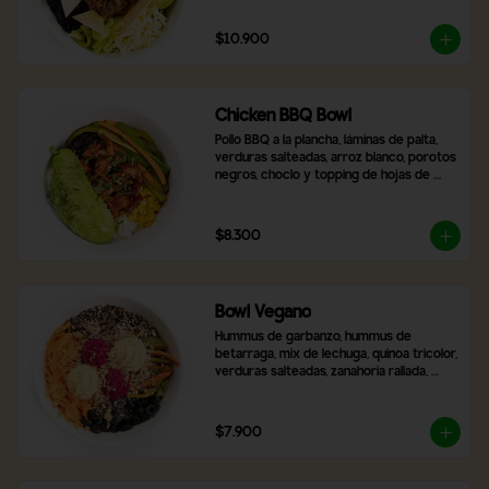
$10.900
Chicken BBQ Bowl
Pollo BBQ a la plancha, láminas de palta, 
verduras salteadas, arroz blanco, porotos 
negros, choclo y topping de hojas de 
cilantro.
$8.300
Bowl Vegano
Hummus de garbanzo, hummus de 
betarraga, mix de lechuga, quinoa tricolor, 
verduras salteadas, zanahoria rallada, 
aceitunas negras laminadas, topping de 
nueces y almendras. Incluye 2 salsas a 
elección
$7.900