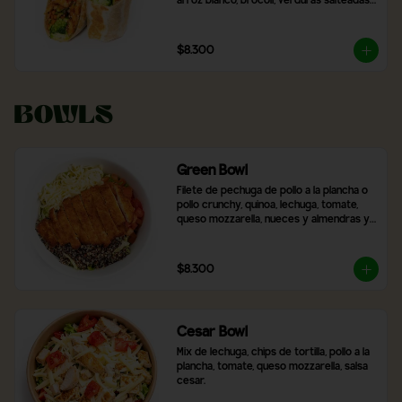
arroz blanco, brócoli, verduras salteadas 
y mix de lechugas
$8.300
Bowls
Green Bowl
Filete de pechuga de pollo a la plancha o 
pollo crunchy, quinoa, lechuga, tomate, 
queso mozzarella, nueces y almendras y 
2 salsas a elección.
$8.300
Cesar Bowl
Mix de lechuga, chips de tortilla, pollo a la 
plancha, tomate, queso mozzarella, salsa 
cesar.