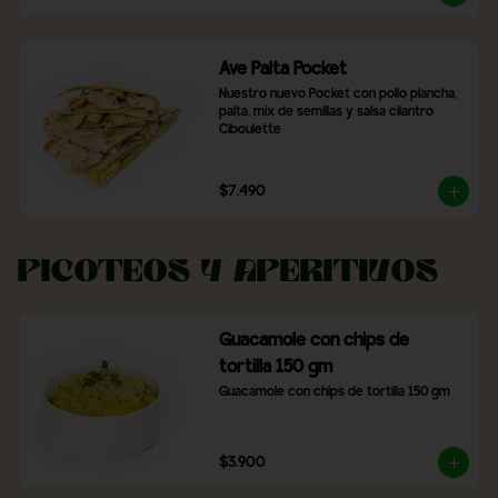
Ave Palta Pocket
Nuestro nuevo Pocket con pollo plancha, 
palta, mix de semillas y salsa cilantro 
Ciboulette
$7.490
Picoteos y Aperitivos
Guacamole con chips de
tortilla 150 gm
Guacamole con chips de tortilla 150 gm
$3.900