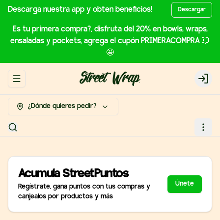
Descarga nuestra app y obten beneficios!
Descargar
Es tu primera compra?, disfruta del 20% en bowls, wraps,
ensaladas y pockets, agrega el cupón PRIMERACOMPRA 💥
🤩
Abrir menu de navegación
Login
¿Dónde quieres pedir?
Acumula
StreetPuntos
Únete
Regístrate, gana puntos con tus compras y
canjealos por productos y más