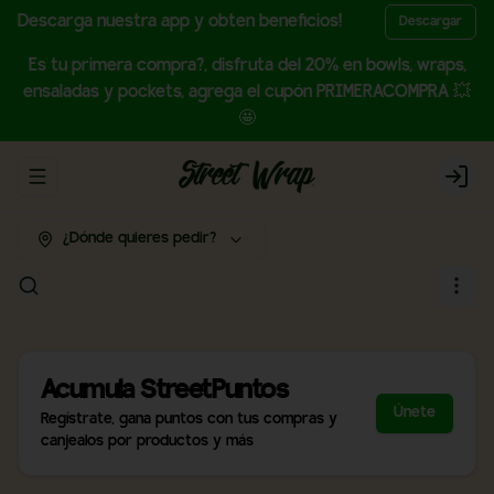
Descarga nuestra app y obten beneficios!
Descargar
Es tu primera compra?, disfruta del 20% en bowls, wraps,
ensaladas y pockets, agrega el cupón PRIMERACOMPRA 💥
🤩
Abrir menu de navegación
Login
¿Dónde quieres pedir?
Acumula
StreetPuntos
Únete
Regístrate, gana puntos con tus compras y
canjealos por productos y más