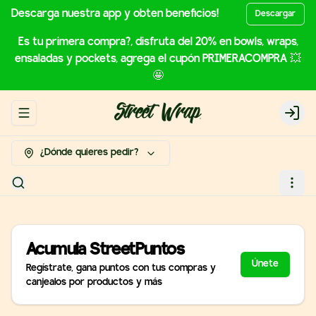
Descarga nuestra app y obten beneficios!
Descargar
Es tu primera compra?, disfruta del 20% en bowls, wraps,
ensaladas y pockets, agrega el cupón PRIMERACOMPRA 💥
🤩
Abrir menu de navegación
Login
¿Dónde quieres pedir?
Acumula
StreetPuntos
Únete
Regístrate, gana puntos con tus compras y
canjealos por productos y más