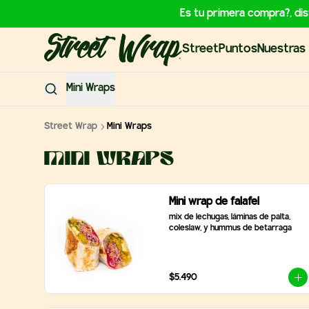
Es tu primera compra?, di
StreetPuntos
Nuestras 
Mini Wraps
Street Wrap
Mini Wraps
Mini Wraps
Mini wrap de falafel
mix de lechugas, láminas de palta, 
coleslaw, y hummus de betarraga
$5.490