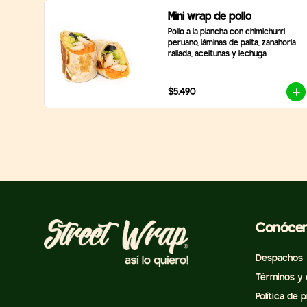
Mini wrap de pollo
Pollo a la plancha con chimichurri 
peruano, láminas de palta, zanahoria 
rallada, aceitunas y lechuga
$5.490
Conóce
Despachos
Términos y 
Política de 