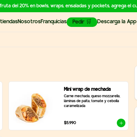
sfruta del 20% en bowls, wraps, ensaladas y pockets, agrega e
tiendas
Nosotros
Franquicias
Descarga la App
Pedir 🛒
Mini wrap de mechada
Carne mechada, queso mozzarella, 
láminas de palta, tomate y cebolla 
caramelizada
$5.990