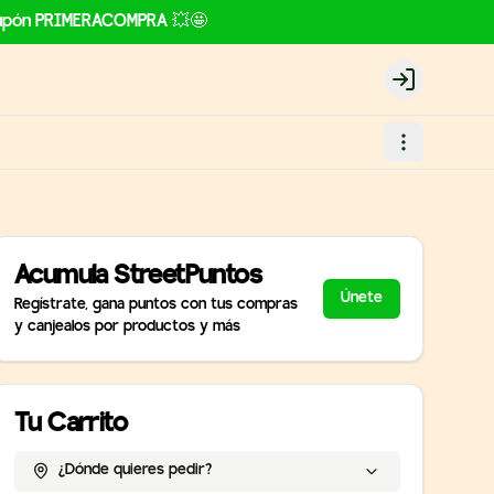
l cupón PRIMERACOMPRA 💥🤩
Login
Acumula
StreetPuntos
Únete
Regístrate, gana puntos con tus compras
y canjealos por productos y más
Tu Carrito
¿Dónde quieres pedir?