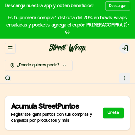
Descarga nuestra app y obten beneficios!
Descargar
Es tu primera compra?, disfruta del 20% en bowls, wraps,
ensaladas y pockets, agrega el cupón PRIMERACOMPRA 💥
🤩
Abrir menu de navegación
Login
¿Dónde quieres pedir?
Acumula
StreetPuntos
Únete
Regístrate, gana puntos con tus compras y
canjealos por productos y más