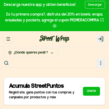
Descarga nuestra app y obten beneficios!
Descargar
Es tu primera compra?, disfruta del 20% en bowls, wraps,
ensaladas y pockets, agrega el cupón PRIMERACOMPRA 💥
🤩
Abrir menu de navegación
Login
¿Dónde quieres pedir?
Acumula
StreetPuntos
Únete
Regístrate, gana puntos con tus compras y
canjealos por productos y más