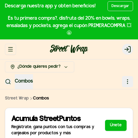
Descarga nuestra app y obten beneficios!
Descargar
Es tu primera compra?, disfruta del 20% en bowls, wraps,
ensaladas y pockets, agrega el cupón PRIMERACOMPRA 💥
🤩
Abrir menu de navegación
Login
¿Dónde quieres pedir?
Combos
Street Wrap
Combos
Acumula
StreetPuntos
Únete
Regístrate, gana puntos con tus compras y
canjealos por productos y más