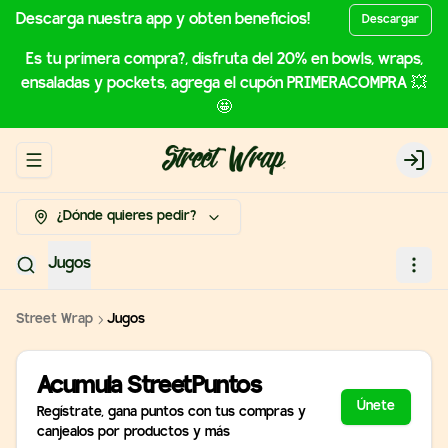
Descarga nuestra app y obten beneficios!
Descargar
Es tu primera compra?, disfruta del 20% en bowls, wraps,
ensaladas y pockets, agrega el cupón PRIMERACOMPRA 💥
🤩
Abrir menu de navegación
Login
¿Dónde quieres pedir?
Jugos
Street Wrap
Jugos
Acumula
StreetPuntos
Únete
Regístrate, gana puntos con tus compras y
canjealos por productos y más