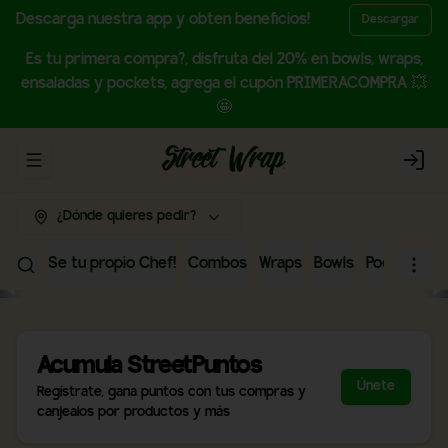
Descarga nuestra app y obten beneficios!
Descargar
Es tu primera compra?, disfruta del 20% en bowls, wraps,
ensaladas y pockets, agrega el cupón PRIMERACOMPRA 💥
🤩
Abrir menu de navegación
Login
¿Dónde quieres pedir?
Se tu propio Chef!
Combos
Wraps
Bowls
Pockets
P
Acumula
StreetPuntos
Únete
Regístrate, gana puntos con tus compras y
canjealos por productos y más