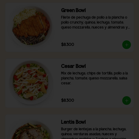
Green Bowl
Filete de pechuga de pollo a la plancha o 
pollo crunchy, quinoa, lechuga, tomate, 
queso mozzarella, nueces y almendras y 
2 salsas a elección.
$8.300
Cesar Bowl
Mix de lechuga, chips de tortilla, pollo a la 
plancha, tomate, queso mozzarella, salsa 
cesar.
$8.300
Lentis Bowl
Burger de lentejas a la plancha, lechuga, 
quinoa, verduras asadas, nueces y 