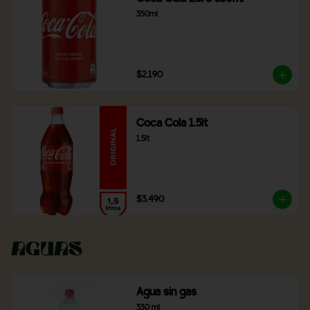
350ml
$2.190
Coca Cola 1.5lt
1.5lt
$3.490
Aguas
Agua sin gas
330 ml