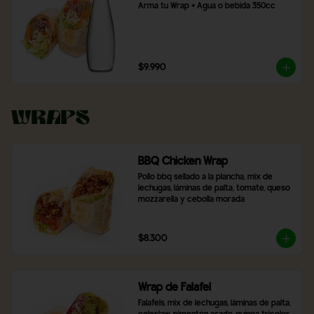
Arma tu Wrap + Agua o bebida 350cc
$9.990
Wraps
BBQ Chicken Wrap
Pollo bbq sellado a la plancha, mix de 
lechugas, láminas de palta, tomate, queso 
mozzarella y cebolla morada
$8.300
Wrap de Falafel
Falafels, mix de lechugas, láminas de palta, 