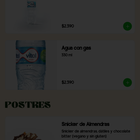
$2.390
Agua con gas
330 ml
$2.390
Postres
Snicker de Almendras
Snicker de almendras, dátiles y chocolate 
bitter (vegano y sin gluten)