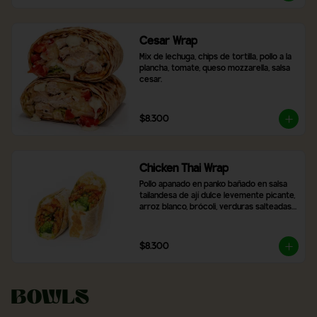
Cesar Wrap
Mix de lechuga, chips de tortilla, pollo a la 
plancha, tomate, queso mozzarella, salsa 
cesar.
$8.300
Chicken Thai Wrap
Pollo apanado en panko bañado en salsa 
tailandesa de ají dulce levemente picante, 
arroz blanco, brócoli, verduras salteadas 
y mix de lechugas
$8.300
Bowls