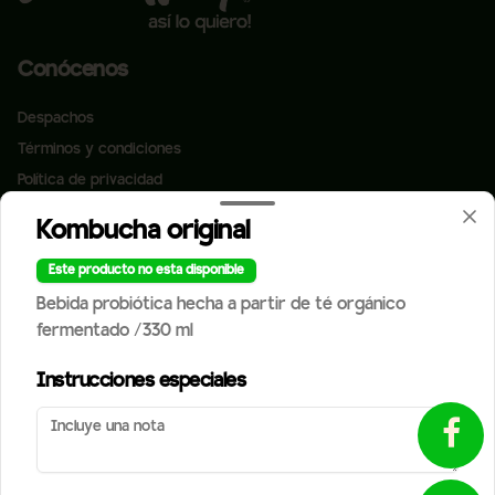
Conócenos
Despachos
Términos y condiciones
Política de privacidad
Redes sociales
Kombucha original
¿Tienes alguna sugerencia?
Escríbenos aquí 💬
Este producto no esta disponible
Instagram
Toca para abrir →
Bebida probiótica hecha a partir de té orgánico
Facebook
fermentado /330 ml
Mi cuenta
Instrucciones especiales
Pedir
StreetPuntos
Iniciar sesión