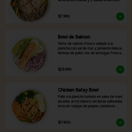
almendras molidas y 2 salsas a elección.
$7.990
Bowl de Salmon
Filete de salmón fresco sellado a la 
plancha con sal de mar y pimienta blanca, 
láminas de palta, mix de lechugas frescas, 
rodajas de pepino, cebolla morada, arroz 
blanco y topping de semillas de sésamo 
tostado.
$13.990
Chicken Satay Bowl
Pollo a la plancha bañado en salsa de mani 
picante, arroz blanco, verduras salteadas, 
brócoli, rodajas de pepino, zanahoria 
rallada y topping de maní molido.
$7.900