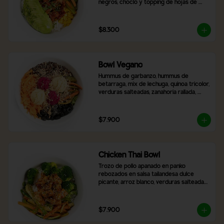
negros, choclo y topping de hojas de 
cilantro.
$8.300
Bowl Vegano
Hummus de garbanzo, hummus de 
betarraga, mix de lechuga, quinoa tricolor, 
verduras salteadas, zanahoria rallada, 
aceitunas negras laminadas, topping de 
nueces y almendras. Incluye 2 salsas a 
elección
$7.900
Chicken Thai Bowl
Trozo de pollo apanado en panko 
rebozados en salsa tailandesa dulce 
picante, arroz blanco, verduras salteadas, 
brocoli, con topping de cibulet picado y 
semillas de sésamo
$7.900