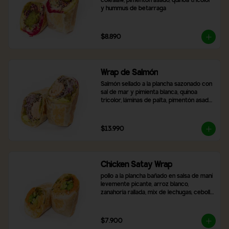
coleslaw, pimentón asado, quínoa tricolor 
y hummus de betarraga
$8.890
Wrap de Salmón
Salmón sellado a la plancha sazonado con 
sal de mar y pimienta blanca, quínoa 
tricolor, láminas de palta, pimentón asado, 
mix de lechugas y cebolla morada
$13.990
Chicken Satay Wrap
pollo a la plancha bañado en salsa de maní 
levemente picante, arroz blanco, 
zanahoria rallada, mix de lechugas, cebolla 
morada, pimentón asado y brócoli.
$7.900