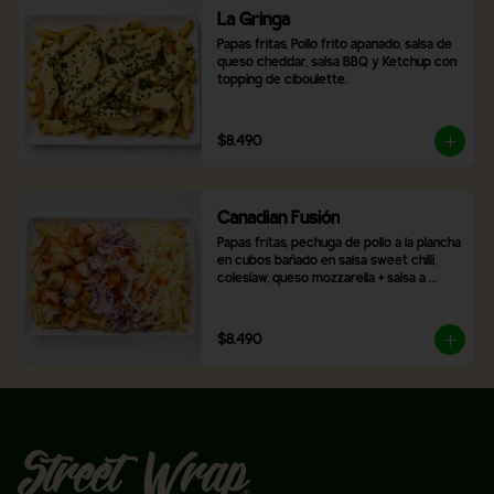
La Gringa
Papas fritas, Pollo frito apanado, salsa de 
queso cheddar, salsa BBQ y Ketchup con 
topping de ciboulette.
$8.490
Canadian Fusión
Papas fritas, pechuga de pollo a la plancha 
en cubos bañado en salsa sweet chilli, 
coleslaw, queso mozzarella + salsa a 
elección
$8.490