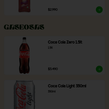
$2.990
Gaseosas
Coca Cola Zero 1.5lt
1.5lt
$3.490
Coca Cola Light 350ml
350ml