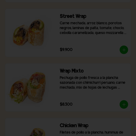
Street Wrap
Carne mechada, arroz blanco, porotos 
negros, laminas de palta, tomate, choclo, 
cebolla caramelizada, queso mozzarella y 
2 salsas a elección
$9.900
Wrap Mixto
Pechuga de pollo fresca a la plancha 
sazonada con chimichurri peruano, carne 
mechada, mix de hojas de lechugas 
frescas, zanahoria rallada, tomate y 
cebolla morada. Incluye 2 salsas a 
elección.
$8.300
Chicken Wrap
Filetes de pollo a la plancha, hummus de 