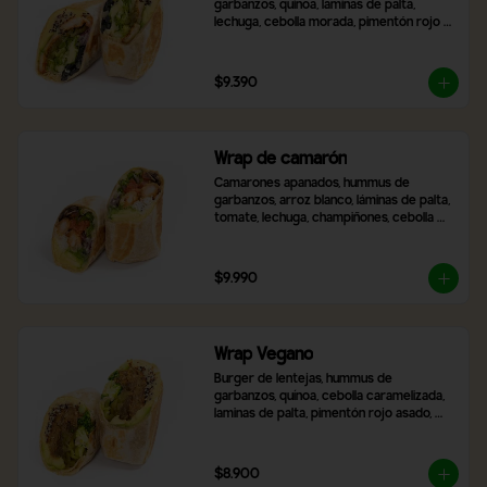
garbanzos, quinoa, laminas de palta, 
lechuga, cebolla morada, pimentón rojo 
asado, aceitunas negras en rodaja, queso 
mozzarella y 2 salsas a elección,
$9.390
Wrap de camarón
Camarones apanados, hummus de 
garbanzos, arroz blanco, láminas de palta, 
tomate, lechuga, champiñones, cebolla 
morada, queso mozzarella y 2 salsas a 
elección.
$9.990
Wrap Vegano
Burger de lentejas, hummus de 
garbanzos, quínoa, cebolla caramelizada, 
laminas de palta, pimentón rojo asado, 
brócoli, ají verde y 2 salsas a elección.
$8.900