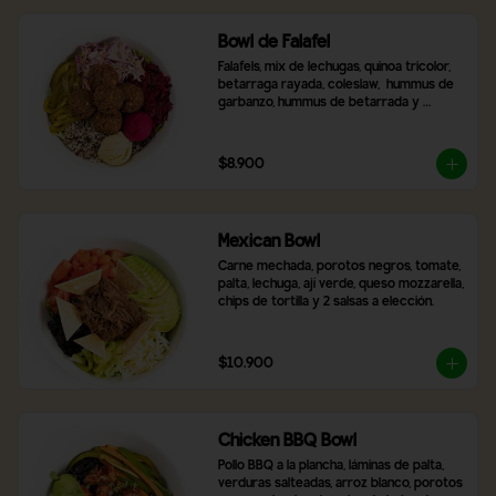
Bowl de Falafel
Falafels, mix de lechugas, quinoa tricolor, 
betarraga rayada, coleslaw,  hummus de 
garbanzo, hummus de betarrada y 
pimentón asado
$8.900
Mexican Bowl
Carne mechada, porotos negros, tomate, 
palta, lechuga, ají verde, queso mozzarella, 
chips de tortilla y 2 salsas a elección.
$10.900
Chicken BBQ Bowl
Pollo BBQ a la plancha, láminas de palta, 
verduras salteadas, arroz blanco, porotos 