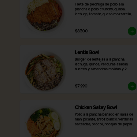
Filete de pechuga de pollo a la 
plancha o pollo crunchy, quinoa, 
lechuga, tomate, queso mozzarella, 
nueces y almendras y 2 salsas a 
elección.
$8.300
Lentis Bowl
Burger de lentejas a la plancha, 
lechuga, quinoa, verduras asadas, 
nueces y almendras molidas y 2 
salsas a elección.
$7.990
Chicken Satay Bowl
Pollo a la plancha bañado en salsa de 
mani picante, arroz blanco, verduras 
salteadas, brócoli, rodajas de pepino, 
zanahoria rallada y topping de maní 
molido.