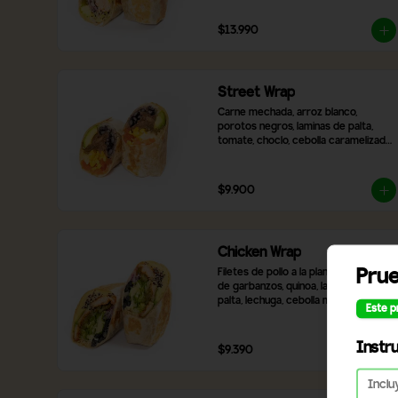
cebolla morada
$13.990
Street Wrap
Carne mechada, arroz blanco, 
porotos negros, laminas de palta, 
tomate, choclo, cebolla caramelizada, 
queso mozzarella y 2 salsas a 
elección
$9.900
Chicken Wrap
Pru
Filetes de pollo a la plancha, hummus 
de garbanzos, quinoa, laminas de 
palta, lechuga, cebolla morada, 
Este p
pimentón rojo asado, aceitunas 
negras en rodaja, queso mozzarella y 
2 salsas a elección,
Instr
$9.390