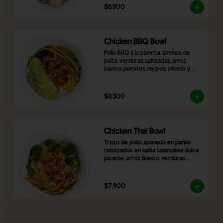
$8.900
Chicken BBQ Bowl
Pollo BBQ a la plancha, láminas de 
palta, verduras salteadas, arroz 
blanco, porotos negros, choclo y 
topping de hojas de cilantro.
$8.300
Chicken Thai Bowl
Trozo de pollo apanado en panko 
rebozados en salsa tailandesa dulce 
picante, arroz blanco, verduras 
salteadas, brocoli, con topping de 
cibulet picado y semillas de sésamo
$7.900