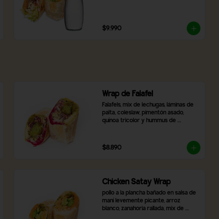
$9.990
Wrap de Falafel
Falafels, mix de lechugas, láminas de 
palta, coleslaw, pimentón asado, 
quínoa tricolor y hummus de 
betarraga
$8.890
Chicken Satay Wrap
pollo a la plancha bañado en salsa de 
maní levemente picante, arroz 
blanco, zanahoria rallada, mix de 
lechugas, cebolla morada, pimentón 