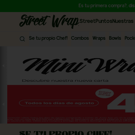
Es tu primera compra?, di
StreetPuntos
Nuestras 
Se tu propio Chef!
Combos
Wraps
Bowls
Pock
Se tu propio Chef!