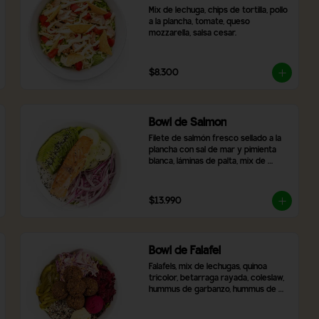
Mix de lechuga, chips de tortilla, pollo 
a la plancha, tomate, queso 
mozzarella, salsa cesar.
$8.300
Bowl de Salmon
Filete de salmón fresco sellado a la 
plancha con sal de mar y pimienta 
blanca, láminas de palta, mix de 
lechugas frescas, rodajas de pepino, 
cebolla morada, arroz blanco y 
topping de semillas de sésamo 
$13.990
tostado.
Bowl de Falafel
Falafels, mix de lechugas, quinoa 
tricolor, betarraga rayada, coleslaw,  
hummus de garbanzo, hummus de 
betarrada y pimentón asado