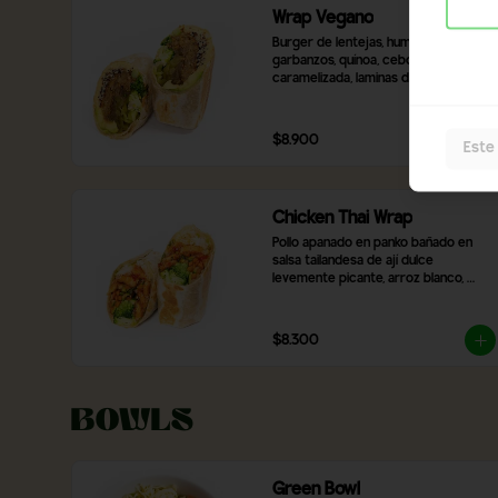
Wrap Vegano
Burger de lentejas, hummus de 
garbanzos, quínoa, cebolla 
caramelizada, laminas de palta, 
pimentón rojo asado, brócoli, ají 
verde y 2 salsas a elección.
$8.900
Este
Chicken Thai Wrap
Pollo apanado en panko bañado en 
salsa tailandesa de ají dulce 
levemente picante, arroz blanco, 
brócoli, verduras salteadas y mix de 
lechugas
$8.300
Bowls
Green Bowl