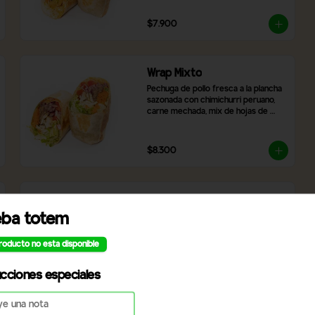
asado y brócoli.
$7.900
Wrap Mixto
Pechuga de pollo fresca a la plancha 
sazonada con chimichurri peruano, 
carne mechada, mix de hojas de 
lechugas frescas, zanahoria rallada, 
tomate y cebolla morada. Incluye 2 
salsas a elección.
$8.300
Wrap de camarón
eba totem
Camarones apanados, hummus de 
garbanzos, arroz blanco, láminas de 
palta, tomate, lechuga, champiñones, 
roducto no esta disponible
cebolla morada, queso mozzarella y 
2 salsas a elección.
ucciones especiales
$9.990