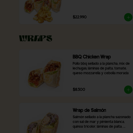
$22.990
Wraps
BBQ Chicken Wrap
Pollo bbq sellado a la plancha, mix de 
lechugas, láminas de palta, tomate, 
queso mozzarella y cebolla morada
$8.300
Wrap de Salmón
Salmón sellado a la plancha sazonado 
con sal de mar y pimienta blanca, 
quínoa tricolor, láminas de palta, 
pimentón asado, mix de lechugas y 