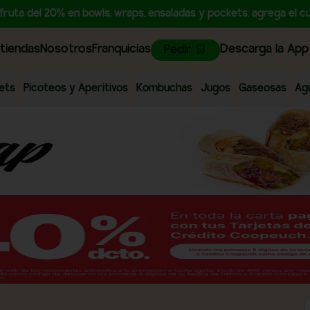
sfruta del 20% en bowls, wraps, ensaladas y pockets, agrega e
tiendas
Nosotros
Franquicias
Descarga la App
Pedir 🛒
ets
Picoteos y Aperitivos
Kombuchas
Jugos
Gaseosas
Ag