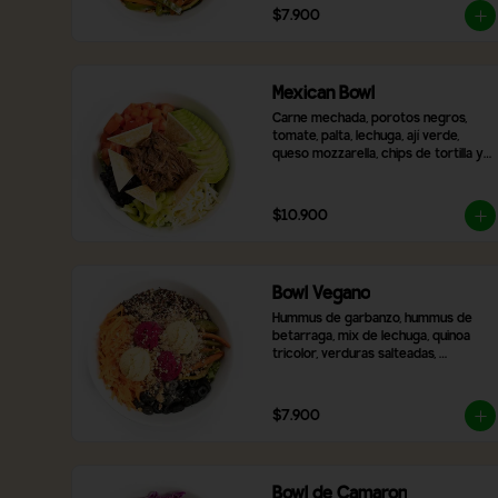
$7.900
Mexican Bowl
Carne mechada, porotos negros, 
tomate, palta, lechuga, ají verde, 
queso mozzarella, chips de tortilla y 
2 salsas a elección.
$10.900
Bowl Vegano
Hummus de garbanzo, hummus de 
betarraga, mix de lechuga, quinoa 
tricolor, verduras salteadas, 
zanahoria rallada, aceitunas negras 
laminadas, topping de nueces y 
almendras. Incluye 2 salsas a 
$7.900
elección
Bowl de Camaron