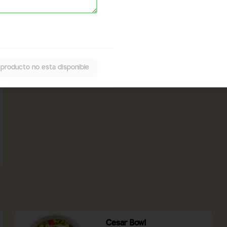
Cesar Wrap
Mix de lechuga, chips de tortilla, pollo 
a la plancha, tomate, queso 
mozzarella, salsa cesar.
$8.300
 producto no esta disponible
Cesar Bowl