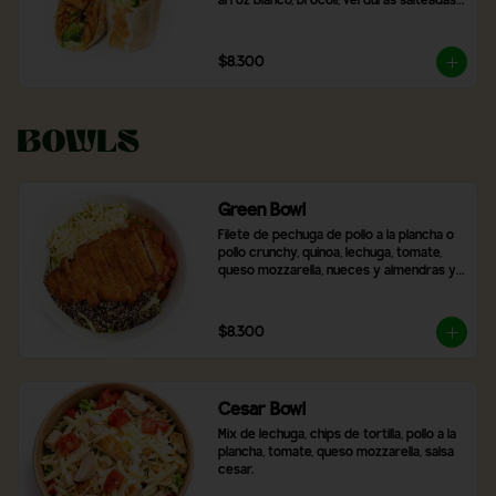
arroz blanco, brócoli, verduras salteadas 
y mix de lechugas
$8.300
Bowls
Green Bowl
Filete de pechuga de pollo a la plancha o 
pollo crunchy, quinoa, lechuga, tomate, 
queso mozzarella, nueces y almendras y 
2 salsas a elección.
$8.300
Cesar Bowl
Mix de lechuga, chips de tortilla, pollo a la 
plancha, tomate, queso mozzarella, salsa 
cesar.