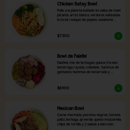
Chicken Satay Bowl
Pollo a la plancha bañado en salsa de mani 
picante, arroz blanco, verduras salteadas, 
brócoli, rodajas de pepino, zanahoria 
rallada y topping de maní molido.
$7.900
Bowl de Falafel
Falafels, mix de lechugas, quinoa tricolor, 
betarraga rayada, coleslaw,  hummus de 
garbanzo, hummus de betarrada y 
pimentón asado
$8.900
Mexican Bowl
Carne mechada, porotos negros, tomate, 
palta, lechuga, ají verde, queso mozzarella, 
chips de tortilla y 2 salsas a elección.