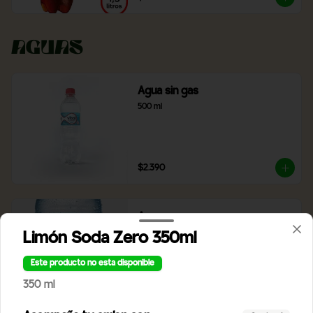
Aguas
Agua sin gas
500 ml
$2.390
Agua con gas
500 ml
Limón Soda Zero 350ml
Este producto no esta disponible
350 ml
$2.390