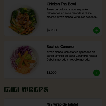
Chicken Thai Bowl
Trozo de pollo apanado en panko 
rebozados en salsa tailandesa dulce 
picante, arroz blanco, verduras salteadas, 
brocoli, con topping de cibulet picado y 
semillas de sésamo
$7.900
Bowl de Camaron
Arroz blanco, Camarones apanados en 
panko, laminas de palta, Zanahoria rallada, 
Cebolla morada y  repollo morado.
$8.900
Mini Wraps
Mini wrap de falafel