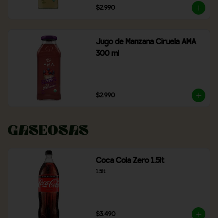
$2.990
Jugo de Manzana Ciruela AMA
300 ml
$2.990
Gaseosas
Coca Cola Zero 1.5lt
1.5lt
$3.490