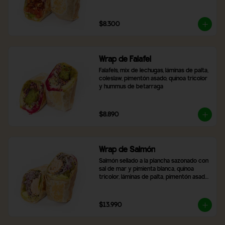
$8.300
Wrap de Falafel
Falafels, mix de lechugas, láminas de palta, 
coleslaw, pimentón asado, quínoa tricolor 
y hummus de betarraga
$8.890
Wrap de Salmón
Salmón sellado a la plancha sazonado con 
sal de mar y pimienta blanca, quínoa 
tricolor, láminas de palta, pimentón asado, 
mix de lechugas y cebolla morada
$13.990