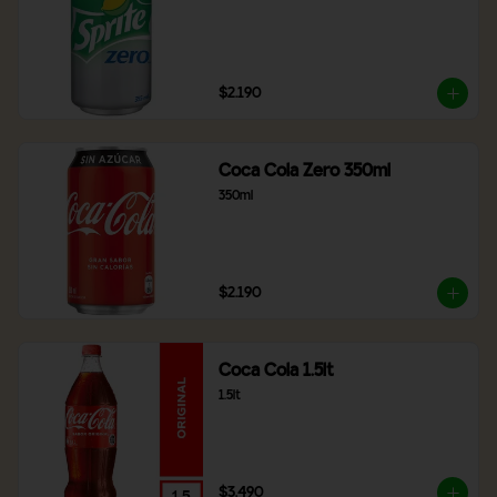
$2.190
Coca Cola Zero 350ml
350ml
$2.190
Coca Cola 1.5lt
1.5lt
$3.490