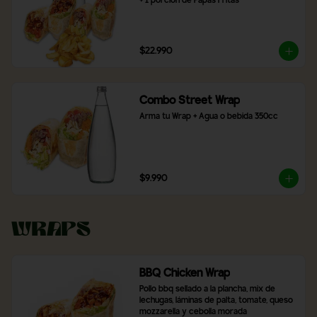
+ 1 porción de Papas Fritas
$22.990
Combo Street Wrap
Arma tu Wrap + Agua o bebida 350cc
$9.990
Wraps
BBQ Chicken Wrap
Pollo bbq sellado a la plancha, mix de 
lechugas, láminas de palta, tomate, queso 
mozzarella y cebolla morada