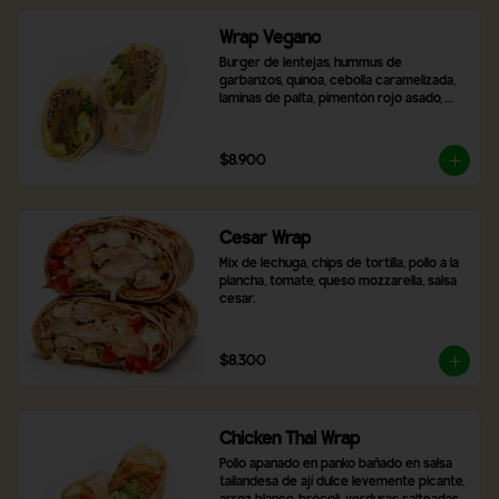
Wrap Vegano
Burger de lentejas, hummus de 
garbanzos, quínoa, cebolla caramelizada, 
laminas de palta, pimentón rojo asado, 
brócoli, ají verde y 2 salsas a elección.
$8.900
Cesar Wrap
Mix de lechuga, chips de tortilla, pollo a la 
plancha, tomate, queso mozzarella, salsa 
cesar.
$8.300
Chicken Thai Wrap
Pollo apanado en panko bañado en salsa 
tailandesa de ají dulce levemente picante, 