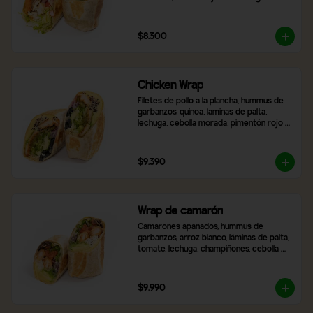
frescas, zanahoria rallada, tomate y 
cebolla morada. Incluye 2 salsas a 
elección.
$8.300
Chicken Wrap
Filetes de pollo a la plancha, hummus de 
garbanzos, quinoa, laminas de palta, 
lechuga, cebolla morada, pimentón rojo 
asado, aceitunas negras en rodaja, queso 
mozzarella y 2 salsas a elección,
$9.390
Wrap de camarón
Camarones apanados, hummus de 
garbanzos, arroz blanco, láminas de palta, 
tomate, lechuga, champiñones, cebolla 
morada, queso mozzarella y 2 salsas a 
elección.
$9.990