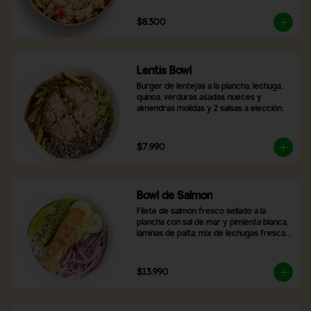
$8.300
Lentis Bowl
Burger de lentejas a la plancha, lechuga, 
quinoa, verduras asadas, nueces y 
almendras molidas y 2 salsas a elección.
$7.990
Bowl de Salmon
Filete de salmón fresco sellado a la 
plancha con sal de mar y pimienta blanca, 
láminas de palta, mix de lechugas frescas, 
rodajas de pepino, cebolla morada, arroz 
blanco y topping de semillas de sésamo 
tostado.
$13.990