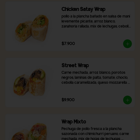
Chicken Satay Wrap
pollo a la plancha bañado en salsa de maní 
levemente picante, arroz blanco, 
zanahoria rallada, mix de lechugas, cebolla 
morada, pimentón asado y brócoli.
$7.900
Street Wrap
Carne mechada, arroz blanco, porotos 
negros, laminas de palta, tomate, choclo, 
cebolla caramelizada, queso mozzarella y 
2 salsas a elección
$9.900
Wrap Mixto
Pechuga de pollo fresca a la plancha 
sazonada con chimichurri peruano, carne 
mechada, mix de hojas de lechugas 