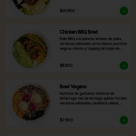
$10.900
Chicken BBQ Bowl
Pollo BBQ a la plancha, láminas de palta, 
verduras salteadas, arroz blanco, porotos 
negros, choclo y topping de hojas de 
cilantro.
$8.300
Bowl Vegano
Hummus de garbanzo, hummus de 
betarraga, mix de lechuga, quinoa tricolor, 
verduras salteadas, zanahoria rallada, 
aceitunas negras laminadas, topping de 
nueces y almendras. Incluye 2 salsas a 
elección
$7.900