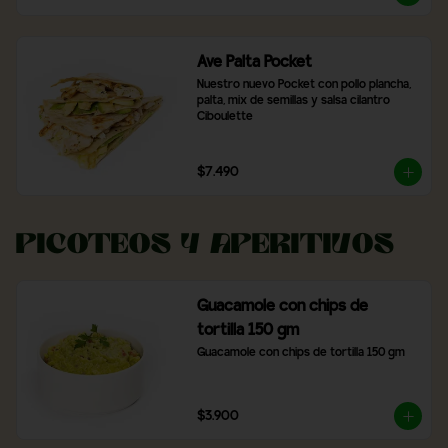
Ave Palta Pocket
Nuestro nuevo Pocket con pollo plancha, 
palta, mix de semillas y salsa cilantro 
Ciboulette
$7.490
Picoteos y Aperitivos
Guacamole con chips de
tortilla 150 gm
Guacamole con chips de tortilla 150 gm
$3.900