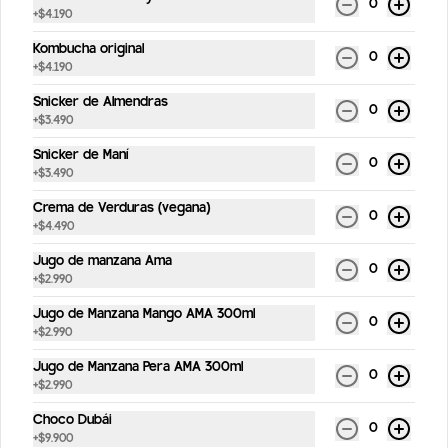
0
+
$4.190
Carrot Cake
Bizcocho de zanahoria, manjar blanco y 
Kombucha original
0
frosting.(Contiene nueces).
+
$4.190
Snicker de Almendras
0
+
$3.490
$4.990
Snicker de Maní
0
+
$3.490
Snicker de Maní
Crema de Verduras (vegana)
0
Snicker de maní, dátiles y chocolate 
+
$4.490
bitter (vegano y sin gluten)
Jugo de manzana Ama
0
+
$2.990
$3.490
Jugo de Manzana Mango AMA 300ml
0
+
$2.990
Jugo de Manzana Pera AMA 300ml
0
+
$2.990
Choco Dubái
0
+
$9.900