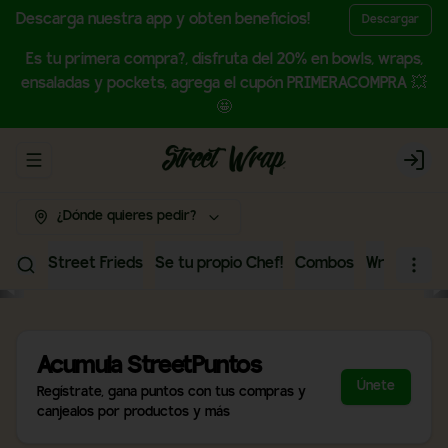
Descarga nuestra app y obten beneficios!
Descargar
Es tu primera compra?, disfruta del 20% en bowls, wraps,
ensaladas y pockets, agrega el cupón PRIMERACOMPRA 💥
🤩
Abrir menu de navegación
Login
¿Dónde quieres pedir?
Street Frieds
Se tu propio Chef!
Combos
Wraps
Bow
Acumula
StreetPuntos
Únete
Regístrate, gana puntos con tus compras y
canjealos por productos y más