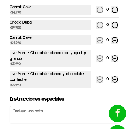
Carrot Cake
0
+
$4.990
Conócenos
Choco Dubai
0
+
$9.900
Despachos
Carrot Cake
Términos y condiciones
0
+
$4.990
Política de privacidad
Live More - Chocolate blanco con yogurt y
0
Redes sociales
granola
¿Tienes alguna sugerencia?
+
$3.990
Escríbenos aquí 💬
Instagram
Live More - Chocolate blanco y chocolate
Toca para abrir →
0
con leche
Facebook
+
$3.990
Mi cuenta
Instrucciones especiales
Pedir
StreetPuntos
Iniciar sesión