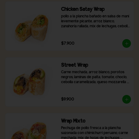
Chicken Satay Wrap
pollo a la plancha bañado en salsa de maní 
levemente picante, arroz blanco, 
zanahoria rallada, mix de lechugas, cebolla 
morada, pimentón asado y brócoli.
$7.900
Street Wrap
Carne mechada, arroz blanco, porotos 
negros, laminas de palta, tomate, choclo, 
cebolla caramelizada, queso mozzarella y 
2 salsas a elección
$9.900
Wrap Mixto
Pechuga de pollo fresca a la plancha 
sazonada con chimichurri peruano, carne 
mechada, mix de hojas de lechugas 