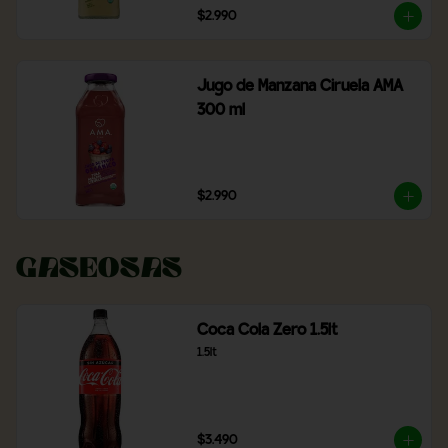
$2.990
Jugo de Manzana Ciruela AMA
300 ml
$2.990
Gaseosas
Coca Cola Zero 1.5lt
1.5lt
$3.490