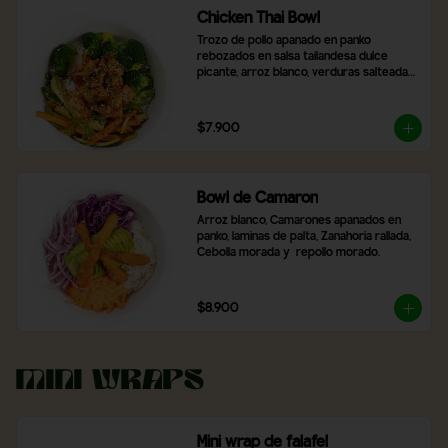
Chicken Thai Bowl
Trozo de pollo apanado en panko 
rebozados en salsa tailandesa dulce 
picante, arroz blanco, verduras salteadas, 
brocoli, con topping de cibulet picado y 
semillas de sésamo
$7.900
Bowl de Camaron
Arroz blanco, Camarones apanados en 
panko, laminas de palta, Zanahoria rallada, 
Cebolla morada y  repollo morado.
$8.900
Mini Wraps
Mini wrap de falafel