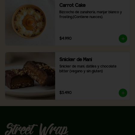
Carrot Cake
Bizcocho de zanahoria, manjar blanco y 
frosting.(Contiene nueces).
$4.990
Snicker de Maní
Snicker de maní, dátiles y chocolate 
bitter (vegano y sin gluten)
$3.490