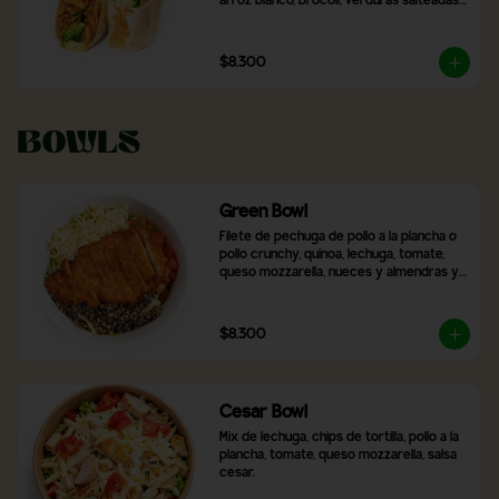
arroz blanco, brócoli, verduras salteadas 
y mix de lechugas
$8.300
Bowls
Green Bowl
Filete de pechuga de pollo a la plancha o 
pollo crunchy, quinoa, lechuga, tomate, 
queso mozzarella, nueces y almendras y 
2 salsas a elección.
$8.300
Cesar Bowl
Mix de lechuga, chips de tortilla, pollo a la 
plancha, tomate, queso mozzarella, salsa 
cesar.