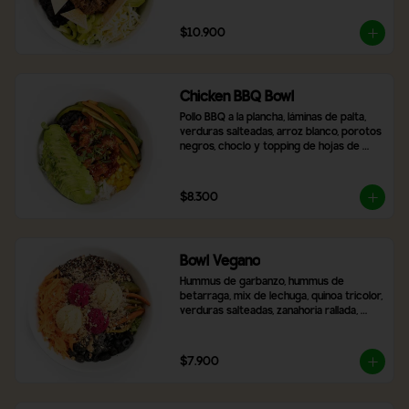
$10.900
Chicken BBQ Bowl
Pollo BBQ a la plancha, láminas de palta, 
verduras salteadas, arroz blanco, porotos 
negros, choclo y topping de hojas de 
cilantro.
$8.300
Bowl Vegano
Hummus de garbanzo, hummus de 
betarraga, mix de lechuga, quinoa tricolor, 
verduras salteadas, zanahoria rallada, 
aceitunas negras laminadas, topping de 
nueces y almendras. Incluye 2 salsas a 
elección
$7.900