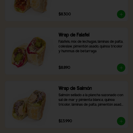
$8.300
Wrap de Falafel
Falafels, mix de lechugas, láminas de palta, 
coleslaw, pimentón asado, quínoa tricolor 
y hummus de betarraga
$8.890
Wrap de Salmón
Salmón sellado a la plancha sazonado con 
sal de mar y pimienta blanca, quínoa 
tricolor, láminas de palta, pimentón asado, 
mix de lechugas y cebolla morada
$13.990