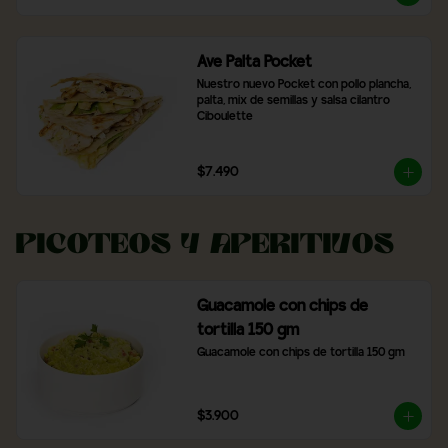
Ave Palta Pocket
Nuestro nuevo Pocket con pollo plancha, 
palta, mix de semillas y salsa cilantro 
Ciboulette
$7.490
Picoteos y Aperitivos
Guacamole con chips de
tortilla 150 gm
Guacamole con chips de tortilla 150 gm
$3.900