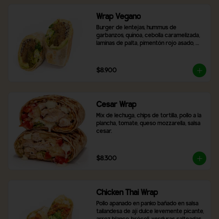
Wrap Vegano
Burger de lentejas, hummus de 
garbanzos, quínoa, cebolla caramelizada, 
laminas de palta, pimentón rojo asado, 
brócoli, ají verde y 2 salsas a elección.
$8.900
Cesar Wrap
Mix de lechuga, chips de tortilla, pollo a la 
plancha, tomate, queso mozzarella, salsa 
cesar.
$8.300
Chicken Thai Wrap
Pollo apanado en panko bañado en salsa 
tailandesa de ají dulce levemente picante, 