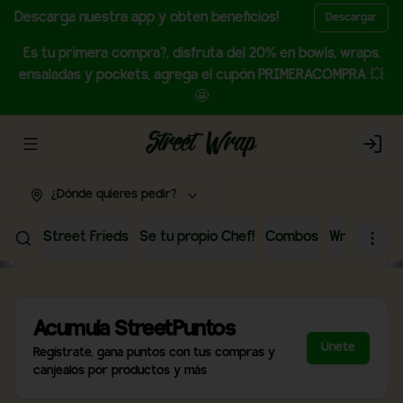
Descarga nuestra app y obten beneficios!
Descargar
Es tu primera compra?, disfruta del 20% en bowls, wraps,
ensaladas y pockets, agrega el cupón PRIMERACOMPRA 💥
🤩
Abrir menu de navegación
Login
¿Dónde quieres pedir?
Street Frieds
Se tu propio Chef!
Combos
Wraps
Bow
Acumula
StreetPuntos
Únete
Regístrate, gana puntos con tus compras y
canjealos por productos y más