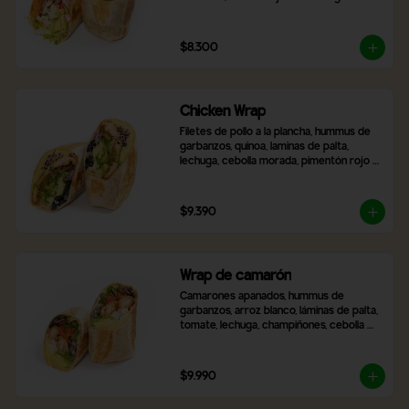
frescas, zanahoria rallada, tomate y 
cebolla morada. Incluye 2 salsas a 
elección.
$8.300
Chicken Wrap
Filetes de pollo a la plancha, hummus de 
garbanzos, quinoa, laminas de palta, 
lechuga, cebolla morada, pimentón rojo 
asado, aceitunas negras en rodaja, queso 
mozzarella y 2 salsas a elección,
$9.390
Wrap de camarón
Camarones apanados, hummus de 
garbanzos, arroz blanco, láminas de palta, 
tomate, lechuga, champiñones, cebolla 
morada, queso mozzarella y 2 salsas a 
elección.
$9.990