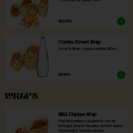
+ 1 porción de Papas Fritas
$22.990
Combo Street Wrap
Arma tu Wrap + Agua o bebida 350cc
$9.990
Wraps
BBQ Chicken Wrap
Pollo bbq sellado a la plancha, mix de 
lechugas, láminas de palta, tomate, queso 
mozzarella y cebolla morada