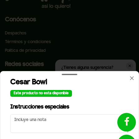
Conócenos
Despachos
Términos y condiciones
Política de privacidad
Redes sociales
¿Tienes alguna sugerencia?
Escríbenos aquí 💬
Instagram
Cesar Bowl
Toca para abrir →
Facebook
Este producto no esta disponible
Mi cuenta
Instrucciones especiales
Pedir
StreetPuntos
Iniciar sesión