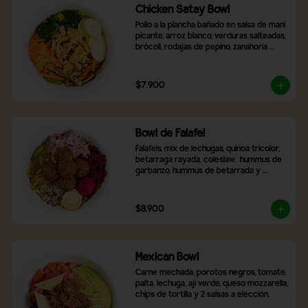
Chicken Satay Bowl
Pollo a la plancha bañado en salsa de mani 
picante, arroz blanco, verduras salteadas, 
brócoli, rodajas de pepino, zanahoria 
rallada y topping de maní molido.
$7.900
Bowl de Falafel
Falafels, mix de lechugas, quinoa tricolor, 
betarraga rayada, coleslaw,  hummus de 
garbanzo, hummus de betarrada y 
pimentón asado
$8.900
Mexican Bowl
Carne mechada, porotos negros, tomate, 
palta, lechuga, ají verde, queso mozzarella, 
chips de tortilla y 2 salsas a elección.