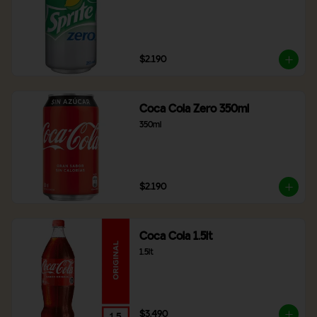
$2.190
Coca Cola Zero 350ml
350ml
$2.190
Coca Cola 1.5lt
1.5lt
$3.490