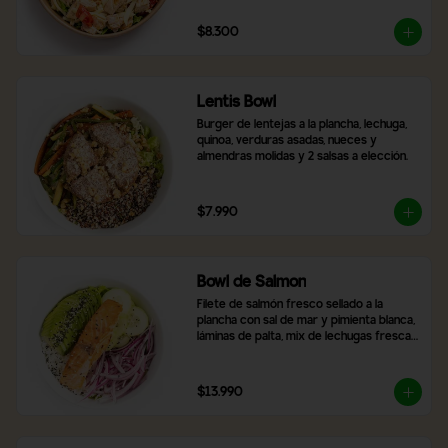
$8.300
Lentis Bowl
Burger de lentejas a la plancha, lechuga, 
quinoa, verduras asadas, nueces y 
almendras molidas y 2 salsas a elección.
$7.990
Bowl de Salmon
Filete de salmón fresco sellado a la 
plancha con sal de mar y pimienta blanca, 
láminas de palta, mix de lechugas frescas, 
rodajas de pepino, cebolla morada, arroz 
blanco y topping de semillas de sésamo 
tostado.
$13.990