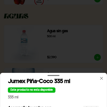
Aguas
Agua sin gas
500 ml
$2.390
Agua con gas
500 ml
Jumex Piña-Coco 335 ml
Este producto no esta disponible
335 ml
$2.390