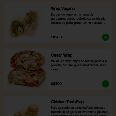
Wrap Vegano
Burger de lentejas, hummus de 
garbanzos, quínoa, cebolla caramelizada, 
laminas de palta, pimentón rojo asado, 
brócoli, ají verde y 2 salsas a elección.
$8.900
Cesar Wrap
Mix de lechuga, chips de tortilla, pollo a la 
plancha, tomate, queso mozzarella, salsa 
cesar.
$8.300
Chicken Thai Wrap
Pollo apanado en panko bañado en salsa 
tailandesa de ají dulce levemente picante, 