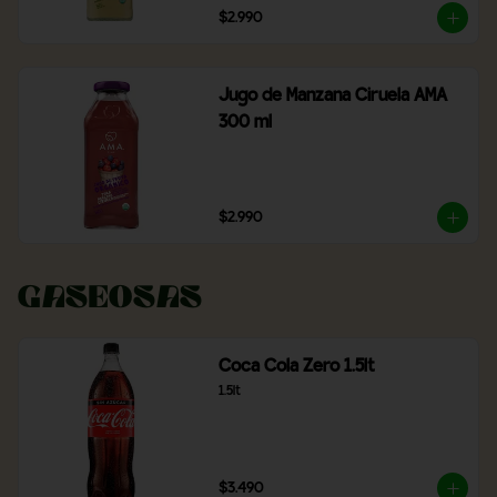
$2.990
Jugo de Manzana Ciruela AMA
300 ml
$2.990
Gaseosas
Coca Cola Zero 1.5lt
1.5lt
$3.490