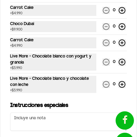
Carrot Cake
0
+
$4.990
Conócenos
Choco Dubai
0
+
$9.900
Despachos
Carrot Cake
Términos y condiciones
0
+
$4.990
Política de privacidad
Live More - Chocolate blanco con yogurt y
0
Redes sociales
granola
¿Tienes alguna sugerencia?
+
$3.990
Escríbenos aquí 💬
Instagram
Live More - Chocolate blanco y chocolate
Toca para abrir →
0
con leche
Facebook
+
$3.990
Mi cuenta
Instrucciones especiales
Pedir
StreetPuntos
Iniciar sesión