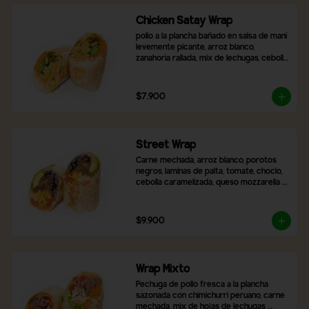
Chicken Satay Wrap
pollo a la plancha bañado en salsa de maní 
levemente picante, arroz blanco, 
zanahoria rallada, mix de lechugas, cebolla 
morada, pimentón asado y brócoli.
$7.900
Street Wrap
Carne mechada, arroz blanco, porotos 
negros, laminas de palta, tomate, choclo, 
cebolla caramelizada, queso mozzarella y 
2 salsas a elección
$9.900
Wrap Mixto
Pechuga de pollo fresca a la plancha 
sazonada con chimichurri peruano, carne 
mechada, mix de hojas de lechugas 