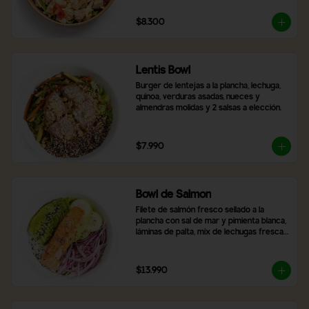
$8.300
Lentis Bowl
Burger de lentejas a la plancha, lechuga, 
quinoa, verduras asadas, nueces y 
almendras molidas y 2 salsas a elección.
$7.990
Bowl de Salmon
Filete de salmón fresco sellado a la 
plancha con sal de mar y pimienta blanca, 
láminas de palta, mix de lechugas frescas, 
rodajas de pepino, cebolla morada, arroz 
blanco y topping de semillas de sésamo 
tostado.
$13.990