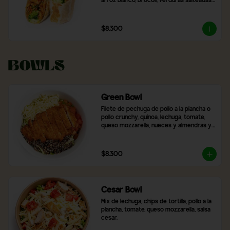
arroz blanco, brócoli, verduras salteadas 
y mix de lechugas
$8.300
Bowls
Green Bowl
Filete de pechuga de pollo a la plancha o 
pollo crunchy, quinoa, lechuga, tomate, 
queso mozzarella, nueces y almendras y 
2 salsas a elección.
$8.300
Cesar Bowl
Mix de lechuga, chips de tortilla, pollo a la 
plancha, tomate, queso mozzarella, salsa 
cesar.