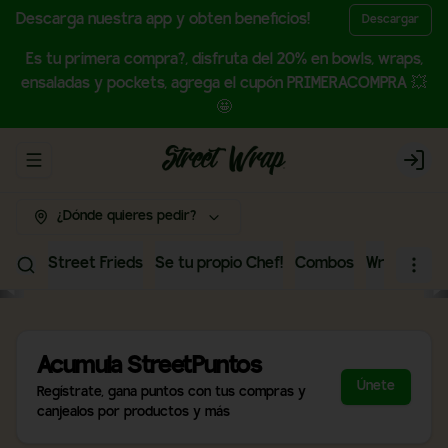
Descarga nuestra app y obten beneficios!
Descargar
Es tu primera compra?, disfruta del 20% en bowls, wraps,
ensaladas y pockets, agrega el cupón PRIMERACOMPRA 💥
🤩
Abrir menu de navegación
Login
¿Dónde quieres pedir?
Street Frieds
Se tu propio Chef!
Combos
Wraps
Bow
Acumula
StreetPuntos
Únete
Regístrate, gana puntos con tus compras y
canjealos por productos y más