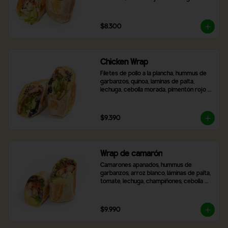
frescas, zanahoria rallada, tomate y 
cebolla morada. Incluye 2 salsas a 
elección.
$8.300
Chicken Wrap
Filetes de pollo a la plancha, hummus de 
garbanzos, quinoa, laminas de palta, 
lechuga, cebolla morada, pimentón rojo 
asado, aceitunas negras en rodaja, queso 
mozzarella y 2 salsas a elección,
$9.390
Wrap de camarón
Camarones apanados, hummus de 
garbanzos, arroz blanco, láminas de palta, 
tomate, lechuga, champiñones, cebolla 
morada, queso mozzarella y 2 salsas a 
elección.
$9.990