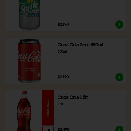
$2.190
Coca Cola Zero 350ml
350ml
$2.190
Coca Cola 1.5lt
1.5lt
$3.490