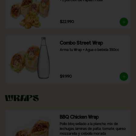
+ 1 porción de Papas Fritas
$22.990
Combo Street Wrap
Arma tu Wrap + Agua o bebida 350cc
$9.990
Wraps
BBQ Chicken Wrap
Pollo bbq sellado a la plancha, mix de 
lechugas, láminas de palta, tomate, queso 
mozzarella y cebolla morada