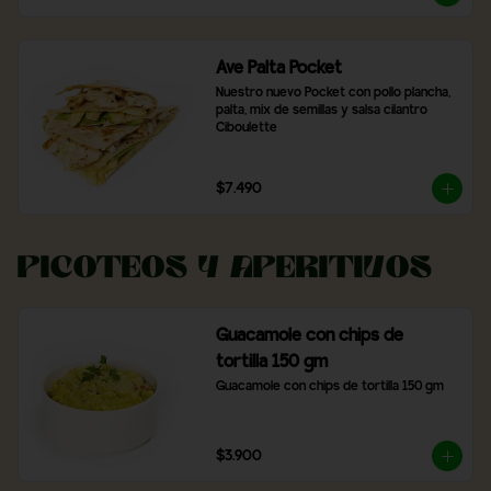
Ave Palta Pocket
Nuestro nuevo Pocket con pollo plancha, 
palta, mix de semillas y salsa cilantro 
Ciboulette
$7.490
Picoteos y Aperitivos
Guacamole con chips de
tortilla 150 gm
Guacamole con chips de tortilla 150 gm
$3.900