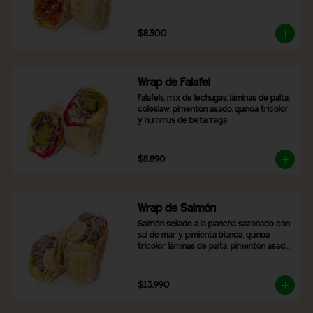
$8.300
Wrap de Falafel
Falafels, mix de lechugas, láminas de palta, 
coleslaw, pimentón asado, quínoa tricolor 
y hummus de betarraga
$8.890
Wrap de Salmón
Salmón sellado a la plancha sazonado con 
sal de mar y pimienta blanca, quínoa 
tricolor, láminas de palta, pimentón asado, 
mix de lechugas y cebolla morada
$13.990