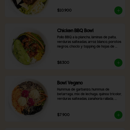
$10.900
Chicken BBQ Bowl
Pollo BBQ a la plancha, láminas de palta, 
verduras salteadas, arroz blanco, porotos 
negros, choclo y topping de hojas de 
cilantro.
$8.300
Bowl Vegano
Hummus de garbanzo, hummus de 
betarraga, mix de lechuga, quinoa tricolor, 
verduras salteadas, zanahoria rallada, 
aceitunas negras laminadas, topping de 
nueces y almendras. Incluye 2 salsas a 
elección
$7.900