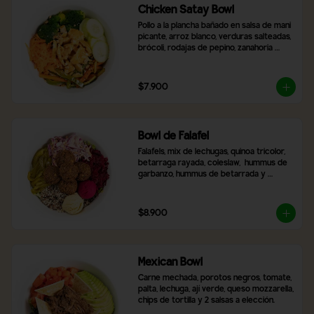
Chicken Satay Bowl
Pollo a la plancha bañado en salsa de mani 
picante, arroz blanco, verduras salteadas, 
brócoli, rodajas de pepino, zanahoria 
rallada y topping de maní molido.
$7.900
Bowl de Falafel
Falafels, mix de lechugas, quinoa tricolor, 
betarraga rayada, coleslaw,  hummus de 
garbanzo, hummus de betarrada y 
pimentón asado
$8.900
Mexican Bowl
Carne mechada, porotos negros, tomate, 
palta, lechuga, ají verde, queso mozzarella, 
chips de tortilla y 2 salsas a elección.