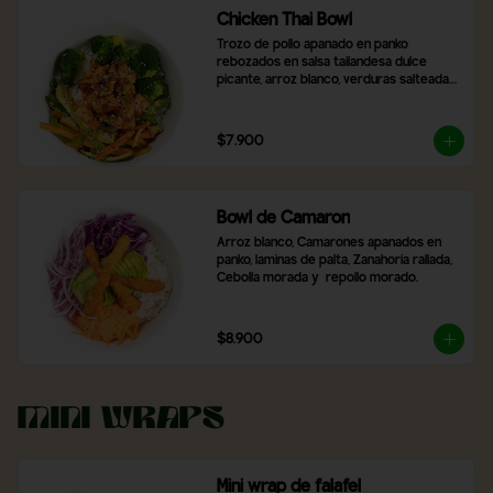
Chicken Thai Bowl
Trozo de pollo apanado en panko 
rebozados en salsa tailandesa dulce 
picante, arroz blanco, verduras salteadas, 
brocoli, con topping de cibulet picado y 
semillas de sésamo
$7.900
Bowl de Camaron
Arroz blanco, Camarones apanados en 
panko, laminas de palta, Zanahoria rallada, 
Cebolla morada y  repollo morado.
$8.900
Mini Wraps
Mini wrap de falafel