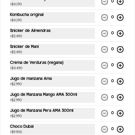
0
+
$4.190
Carrot Cake
Bizcocho de zanahoria, manjar blanco y 
Kombucha original
0
frosting.(Contiene nueces).
+
$4.190
Snicker de Almendras
0
+
$3.490
$4.990
Snicker de Maní
0
+
$3.490
Snicker de Maní
Crema de Verduras (vegana)
0
Snicker de maní, dátiles y chocolate 
+
$4.490
bitter (vegano y sin gluten)
Jugo de manzana Ama
0
+
$2.990
$3.490
Jugo de Manzana Mango AMA 300ml
0
+
$2.990
Jugo de Manzana Pera AMA 300ml
0
+
$2.990
Choco Dubái
0
+
$9.900