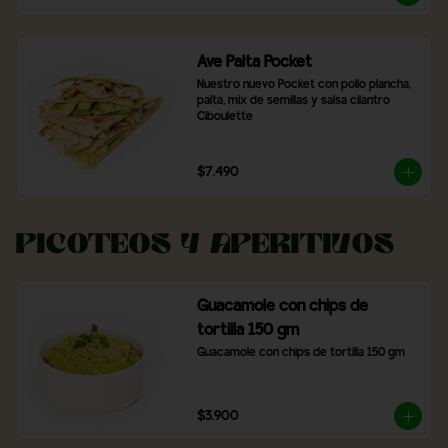
Ave Palta Pocket
Nuestro nuevo Pocket con pollo plancha, 
palta, mix de semillas y salsa cilantro 
Ciboulette
$7.490
Picoteos y Aperitivos
Guacamole con chips de
tortilla 150 gm
Guacamole con chips de tortilla 150 gm
$3.900