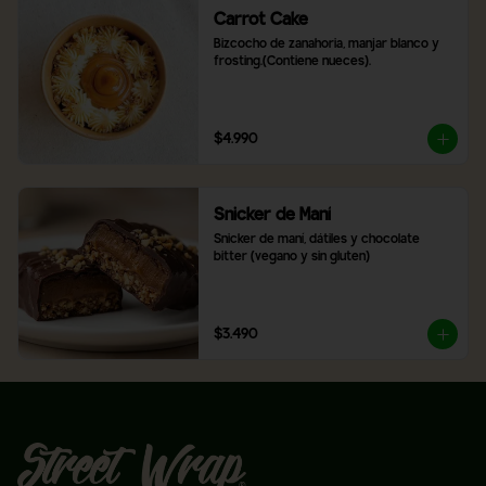
Carrot Cake
Bizcocho de zanahoria, manjar blanco y 
frosting.(Contiene nueces).
$4.990
Snicker de Maní
Snicker de maní, dátiles y chocolate 
bitter (vegano y sin gluten)
$3.490