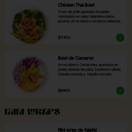
Chicken Thai Bowl
Trozo de pollo apanado en panko 
rebozados en salsa tailandesa dulce 
picante, arroz blanco, verduras salteadas, 
brocoli, con topping de cibulet picado y 
semillas de sésamo
$7.900
Bowl de Camaron
Arroz blanco, Camarones apanados en 
panko, laminas de palta, Zanahoria rallada, 
Cebolla morada y  repollo morado.
$8.900
Mini Wraps
Mini wrap de falafel