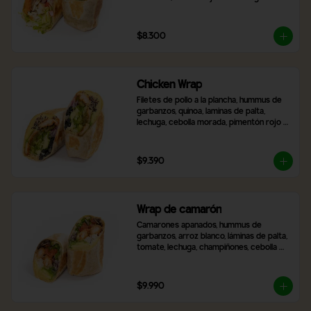
frescas, zanahoria rallada, tomate y 
cebolla morada. Incluye 2 salsas a 
elección.
$8.300
Chicken Wrap
Filetes de pollo a la plancha, hummus de 
garbanzos, quinoa, laminas de palta, 
lechuga, cebolla morada, pimentón rojo 
asado, aceitunas negras en rodaja, queso 
mozzarella y 2 salsas a elección,
$9.390
Wrap de camarón
Camarones apanados, hummus de 
garbanzos, arroz blanco, láminas de palta, 
tomate, lechuga, champiñones, cebolla 
morada, queso mozzarella y 2 salsas a 
elección.
$9.990