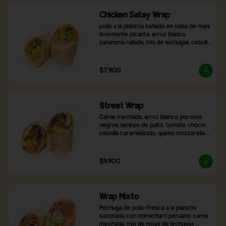
Chicken Satay Wrap
pollo a la plancha bañado en salsa de maní 
levemente picante, arroz blanco, 
zanahoria rallada, mix de lechugas, cebolla 
morada, pimentón asado y brócoli.
$7.900
Street Wrap
Carne mechada, arroz blanco, porotos 
negros, laminas de palta, tomate, choclo, 
cebolla caramelizada, queso mozzarella y 
2 salsas a elección
$9.900
Wrap Mixto
Pechuga de pollo fresca a la plancha 
sazonada con chimichurri peruano, carne 
mechada, mix de hojas de lechugas 