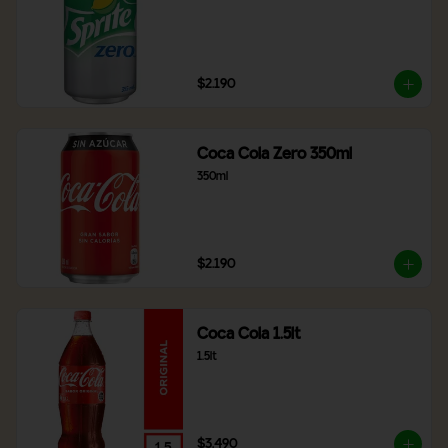
$2.190
Coca Cola Zero 350ml
350ml
$2.190
Coca Cola 1.5lt
1.5lt
$3.490