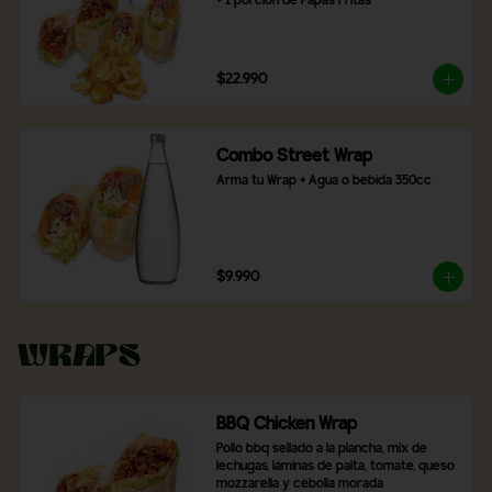
+ 1 porción de Papas Fritas
$22.990
Combo Street Wrap
Arma tu Wrap + Agua o bebida 350cc
$9.990
Wraps
BBQ Chicken Wrap
Pollo bbq sellado a la plancha, mix de 
lechugas, láminas de palta, tomate, queso 
mozzarella y cebolla morada