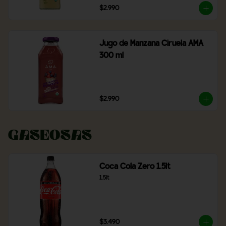
$2.990
Jugo de Manzana Ciruela AMA
300 ml
$2.990
Gaseosas
Coca Cola Zero 1.5lt
1.5lt
$3.490