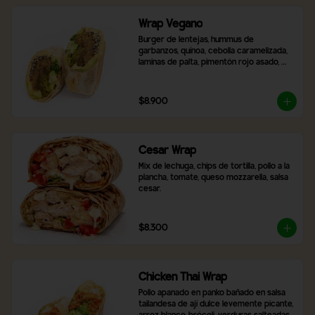
Wrap Vegano
Burger de lentejas, hummus de 
garbanzos, quínoa, cebolla caramelizada, 
laminas de palta, pimentón rojo asado, 
brócoli, ají verde y 2 salsas a elección.
$8.900
Cesar Wrap
Mix de lechuga, chips de tortilla, pollo a la 
plancha, tomate, queso mozzarella, salsa 
cesar.
$8.300
Chicken Thai Wrap
Pollo apanado en panko bañado en salsa 
tailandesa de ají dulce levemente picante, 