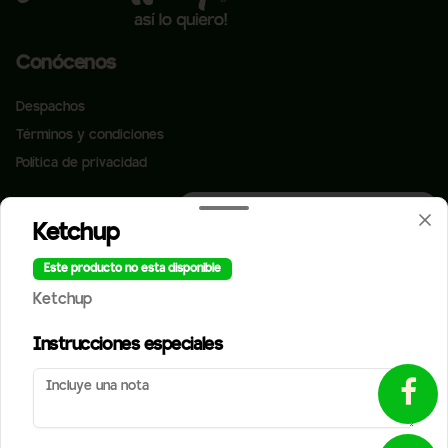
Conócenos
Despachos
Términos y condiciones
Política de privacidad
Redes sociales
¿Tienes alguna sugerencia?
Ketchup
Escríbenos aquí 💬
Instagram
Toca para abrir →
Este producto no esta disponible
Facebook
Ketchup
Mi cuenta
Instrucciones especiales
Pedir
StreetPuntos
Iniciar sesión