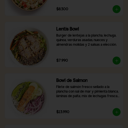
$8.300
Lentis Bowl
Burger de lentejas a la plancha, lechuga, 
quinoa, verduras asadas, nueces y 
almendras molidas y 2 salsas a elección.
$7.990
Bowl de Salmon
Filete de salmón fresco sellado a la 
plancha con sal de mar y pimienta blanca, 
láminas de palta, mix de lechugas frescas, 
rodajas de pepino, cebolla morada, arroz 
blanco y topping de semillas de sésamo 
tostado.
$13.990