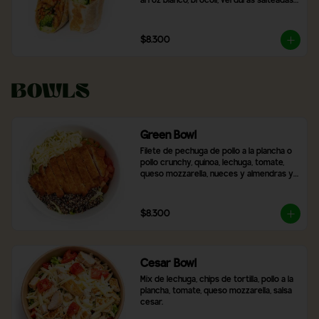
arroz blanco, brócoli, verduras salteadas 
y mix de lechugas
$8.300
Bowls
Green Bowl
Filete de pechuga de pollo a la plancha o 
pollo crunchy, quinoa, lechuga, tomate, 
queso mozzarella, nueces y almendras y 
2 salsas a elección.
$8.300
Cesar Bowl
Mix de lechuga, chips de tortilla, pollo a la 
plancha, tomate, queso mozzarella, salsa 
cesar.