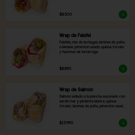
$8.300
Wrap de Falafel
Falafels, mix de lechugas, láminas de palta, 
coleslaw, pimentón asado, quínoa tricolor 
y hummus de betarraga
$8.890
Wrap de Salmón
Salmón sellado a la plancha sazonado con 
sal de mar y pimienta blanca, quínoa 
tricolor, láminas de palta, pimentón asado, 
mix de lechugas y cebolla morada
$13.990