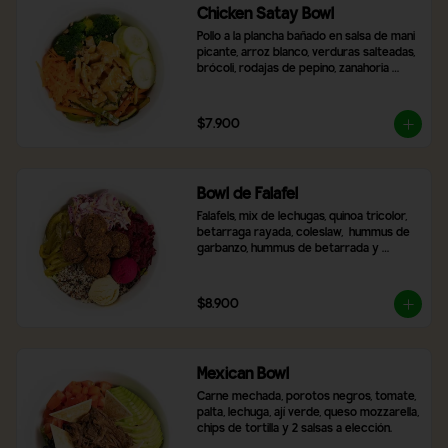
Chicken Satay Bowl
Pollo a la plancha bañado en salsa de mani 
picante, arroz blanco, verduras salteadas, 
brócoli, rodajas de pepino, zanahoria 
rallada y topping de maní molido.
$7.900
Bowl de Falafel
Falafels, mix de lechugas, quinoa tricolor, 
betarraga rayada, coleslaw,  hummus de 
garbanzo, hummus de betarrada y 
pimentón asado
$8.900
Mexican Bowl
Carne mechada, porotos negros, tomate, 
palta, lechuga, ají verde, queso mozzarella, 
chips de tortilla y 2 salsas a elección.