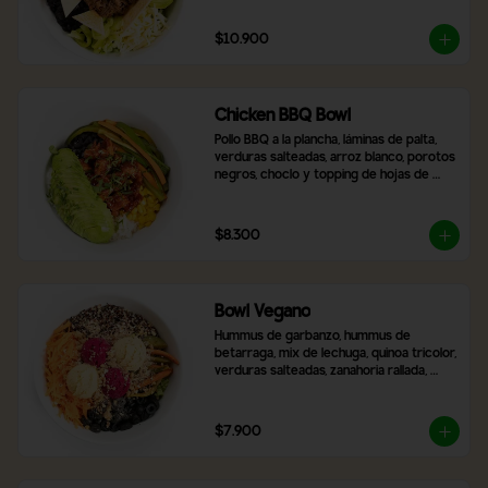
$10.900
Chicken BBQ Bowl
Pollo BBQ a la plancha, láminas de palta, 
verduras salteadas, arroz blanco, porotos 
negros, choclo y topping de hojas de 
cilantro.
$8.300
Bowl Vegano
Hummus de garbanzo, hummus de 
betarraga, mix de lechuga, quinoa tricolor, 
verduras salteadas, zanahoria rallada, 
aceitunas negras laminadas, topping de 
nueces y almendras. Incluye 2 salsas a 
elección
$7.900