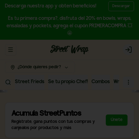
Descarga nuestra app y obten beneficios!
Descargar
Es tu primera compra?, disfruta del 20% en bowls, wraps,
ensaladas y pockets, agrega el cupón PRIMERACOMPRA 💥
🤩
Abrir menu de navegación
Login
¿Dónde quieres pedir?
Street Frieds
Se tu propio Chef!
Combos
Wraps
Bow
Acumula
StreetPuntos
Únete
Regístrate, gana puntos con tus compras y
canjealos por productos y más