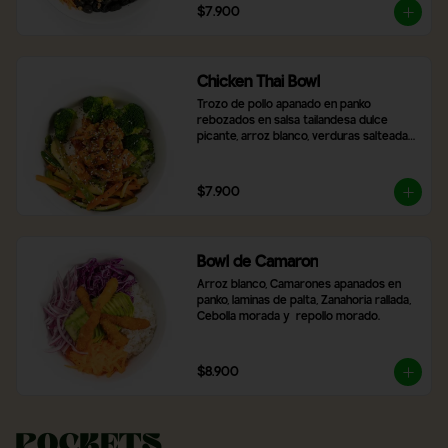
$7.900
Chicken Thai Bowl
Trozo de pollo apanado en panko 
rebozados en salsa tailandesa dulce 
picante, arroz blanco, verduras salteadas, 
brocoli, con topping de cibulet picado y 
semillas de sésamo
$7.900
Bowl de Camaron
Arroz blanco, Camarones apanados en 
panko, laminas de palta, Zanahoria rallada, 
Cebolla morada y  repollo morado.
$8.900
Pockets