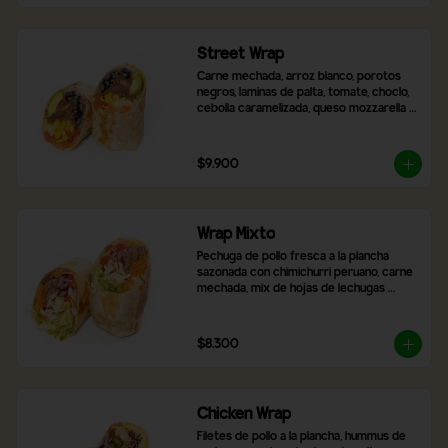
Street Wrap
Carne mechada, arroz blanco, porotos 
negros, laminas de palta, tomate, choclo, 
cebolla caramelizada, queso mozzarella y 
2 salsas a elección
$9.900
Wrap Mixto
Pechuga de pollo fresca a la plancha 
sazonada con chimichurri peruano, carne 
mechada, mix de hojas de lechugas 
frescas, zanahoria rallada, tomate y 
cebolla morada. Incluye 2 salsas a 
elección.
$8.300
Chicken Wrap
Filetes de pollo a la plancha, hummus de 