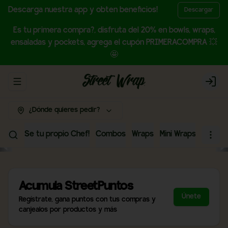
Descarga nuestra app y obten beneficios!
Descargar
Es tu primera compra?, disfruta del 20% en bowls, wraps,
ensaladas y pockets, agrega el cupón PRIMERACOMPRA 💥
🤩
Abrir menu de navegación
Login
¿Dónde quieres pedir?
Se tu propio Chef!
Combos
Wraps
Mini Wraps
Wraps
Acumula
StreetPuntos
Únete
Regístrate, gana puntos con tus compras y
canjealos por productos y más