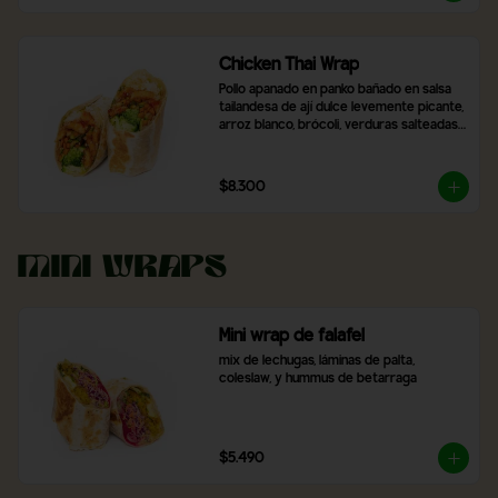
Chicken Thai Wrap
Pollo apanado en panko bañado en salsa 
tailandesa de ají dulce levemente picante, 
arroz blanco, brócoli, verduras salteadas 
y mix de lechugas
$8.300
Mini Wraps
Mini wrap de falafel
mix de lechugas, láminas de palta, 
coleslaw, y hummus de betarraga
$5.490