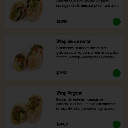
garbanzos, quinoa, laminas de palta, 
lechuga, cebolla morada, pimentón rojo 
asado, aceitunas negras en rodaja, queso 
mozzarella y 2 salsas a elección,
$9.390
Wrap de camarón
Camarones apanados, hummus de 
garbanzos, arroz blanco, láminas de palta, 
tomate, lechuga, champiñones, cebolla 
morada, queso mozzarella y 2 salsas a 
elección.
$9.990
Wrap Vegano
Burger de lentejas, hummus de 
garbanzos, quínoa, cebolla caramelizada, 
laminas de palta, pimentón rojo asado, 
brócoli, ají verde y 2 salsas a elección.
$8.900