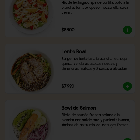
Mix de lechuga, chips de tortilla, pollo a la 
plancha, tomate, queso mozzarella, salsa 
cesar.
$8.300
Lentis Bowl
Burger de lentejas a la plancha, lechuga, 
quinoa, verduras asadas, nueces y 
almendras molidas y 2 salsas a elección.
$7.990
Bowl de Salmon
Filete de salmón fresco sellado a la 
plancha con sal de mar y pimienta blanca, 
láminas de palta, mix de lechugas frescas, 
rodajas de pepino, cebolla morada, arroz 
blanco y topping de semillas de sésamo 