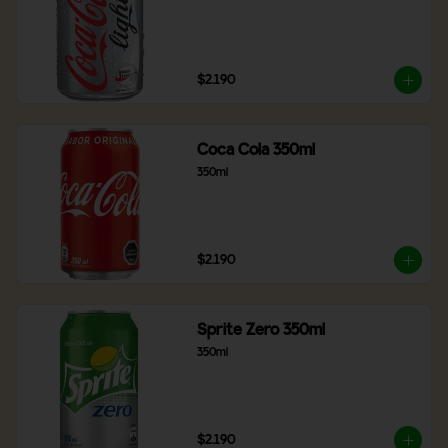
$2.190
Coca Cola 350ml
350ml
$2.190
Sprite Zero 350ml
350ml
$2.190