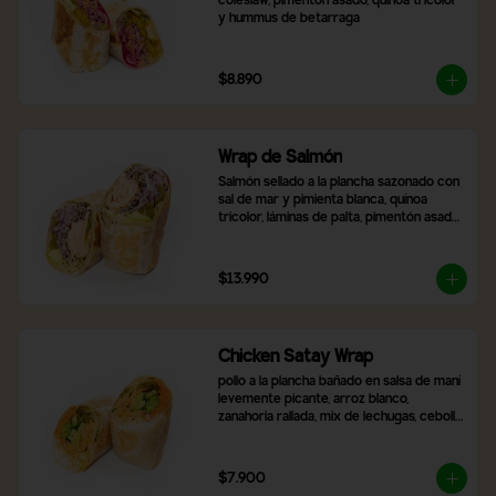
coleslaw, pimentón asado, quínoa tricolor 
y hummus de betarraga
$8.890
Wrap de Salmón
Salmón sellado a la plancha sazonado con 
sal de mar y pimienta blanca, quínoa 
tricolor, láminas de palta, pimentón asado, 
mix de lechugas y cebolla morada
$13.990
Chicken Satay Wrap
pollo a la plancha bañado en salsa de maní 
levemente picante, arroz blanco, 
zanahoria rallada, mix de lechugas, cebolla 
morada, pimentón asado y brócoli.
$7.900