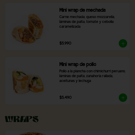
Mini wrap de mechada
Carne mechada, queso mozzarella, 
láminas de palta, tomate y cebolla 
caramelizada
$5.990
Mini wrap de pollo
Pollo a la plancha con chimichurri peruano, 
láminas de palta, zanahoria rallada, 
aceitunas y lechuga
$5.490
Wraps