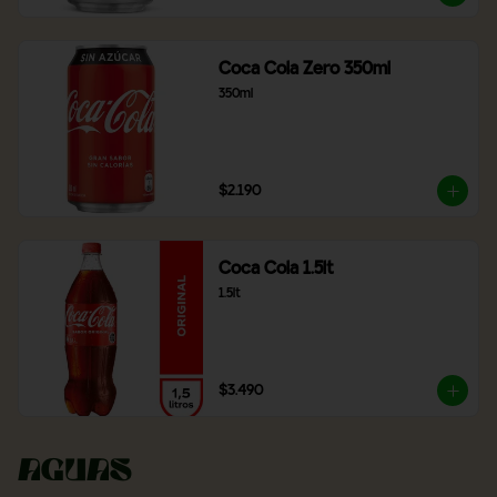
Coca Cola Zero 350ml
350ml
$2.190
Coca Cola 1.5lt
1.5lt
$3.490
Aguas