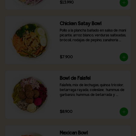
tostado.
$13.990
Chicken Satay Bowl
Pollo a la plancha bañado en salsa de mani 
picante, arroz blanco, verduras salteadas, 
brócoli, rodajas de pepino, zanahoria 
rallada y topping de maní molido.
$7.900
Bowl de Falafel
Falafels, mix de lechugas, quinoa tricolor, 
betarraga rayada, coleslaw,  hummus de 
garbanzo, hummus de betarrada y 
pimentón asado
$8.900
Mexican Bowl