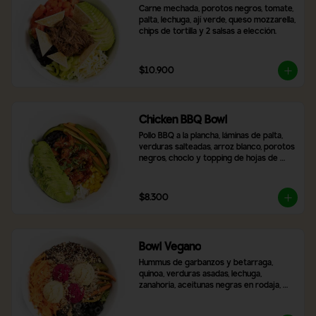
Carne mechada, porotos negros, tomate, 
palta, lechuga, ají verde, queso mozzarella, 
chips de tortilla y 2 salsas a elección.
$10.900
Chicken BBQ Bowl
Pollo BBQ a la plancha, láminas de palta, 
verduras salteadas, arroz blanco, porotos 
negros, choclo y topping de hojas de 
cilantro.
$8.300
Bowl Vegano
Hummus de garbanzos y betarraga, 
quinoa, verduras asadas, lechuga, 
zanahoria, aceitunas negras en rodaja, 
nueces y almendras molidas y 2 salsas a 
elección.