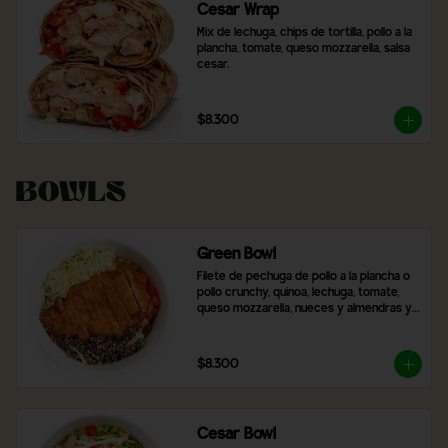
Cesar Wrap
Mix de lechuga, chips de tortilla, pollo a la 
plancha, tomate, queso mozzarella, salsa 
cesar.
$8.300
Bowls
Green Bowl
Filete de pechuga de pollo a la plancha o 
pollo crunchy, quinoa, lechuga, tomate, 
queso mozzarella, nueces y almendras y 
2 salsas a elección.
$8.300
Cesar Bowl