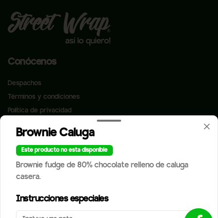
Conócenos
Despachos
Términos y condiciones
Política de privacidad
Redes sociales
Brownie Caluga
¿Tienes alguna sugerencia?
Escríbenos aquí 💬
Este producto no esta disponible
Instagram
Toca para abrir →
Brownie fudge de 80% chocolate relleno de caluga
Facebook
casera.
Mi cuenta
Instrucciones especiales
Pedir