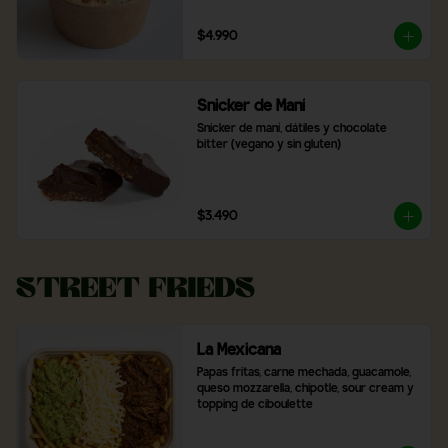
$4.990
Snicker de Maní
Snicker de maní, dátiles y chocolate 
bitter (vegano y sin gluten)
$3.490
Street Frieds
La Mexicana
Papas fritas, carne mechada, guacamole, 
queso mozzarella, chipotle, sour cream y 
topping de ciboulette