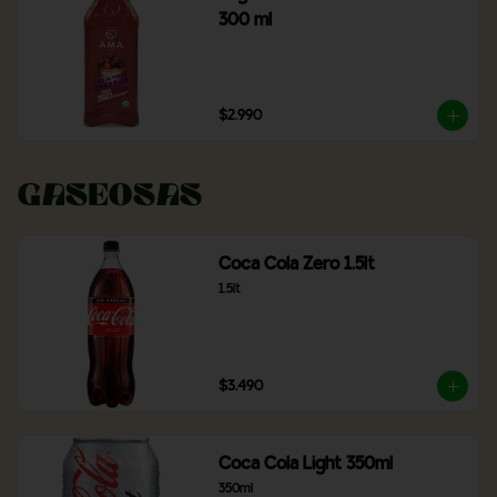
300 ml
$2.990
Gaseosas
Coca Cola Zero 1.5lt
1.5lt
$3.490
Coca Cola Light 350ml
350ml