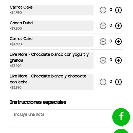
Carrot Cake
0
+
$4.990
Conócenos
Choco Dubai
0
+
$9.900
Despachos
Carrot Cake
Términos y condiciones
0
+
$4.990
Política de privacidad
Live More - Chocolate blanco con yogurt y
0
Redes sociales
granola
¿Tienes alguna sugerencia?
+
$3.990
Escríbenos aquí 💬
Instagram
Live More - Chocolate blanco y chocolate
Toca para abrir →
0
con leche
Facebook
+
$3.990
Mi cuenta
Instrucciones especiales
Pedir
StreetPuntos
Iniciar sesión