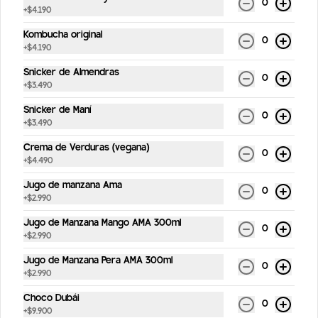
0
+
$4.190
Carrot Cake
Bizcocho de zanahoria, manjar blanco y 
Kombucha original
0
frosting.(Contiene nueces).
+
$4.190
Snicker de Almendras
0
+
$3.490
$4.990
Snicker de Maní
0
+
$3.490
Snicker de Maní
Crema de Verduras (vegana)
0
Snicker de maní, dátiles y chocolate 
+
$4.490
bitter (vegano y sin gluten)
Jugo de manzana Ama
0
+
$2.990
$3.490
Jugo de Manzana Mango AMA 300ml
0
+
$2.990
Jugo de Manzana Pera AMA 300ml
0
+
$2.990
Choco Dubái
0
+
$9.900