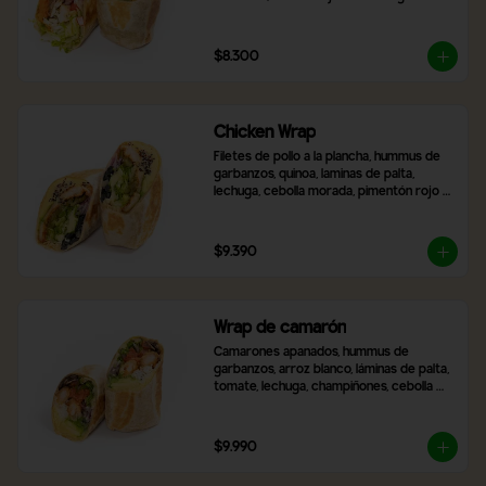
frescas, zanahoria rallada, tomate y 
cebolla morada. Incluye 2 salsas a 
elección.
$8.300
Chicken Wrap
Filetes de pollo a la plancha, hummus de 
garbanzos, quinoa, laminas de palta, 
lechuga, cebolla morada, pimentón rojo 
asado, aceitunas negras en rodaja, queso 
mozzarella y 2 salsas a elección,
$9.390
Wrap de camarón
Camarones apanados, hummus de 
garbanzos, arroz blanco, láminas de palta, 
tomate, lechuga, champiñones, cebolla 
morada, queso mozzarella y 2 salsas a 
elección.
$9.990