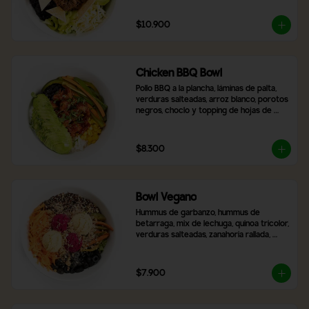
$10.900
Chicken BBQ Bowl
Pollo BBQ a la plancha, láminas de palta, 
verduras salteadas, arroz blanco, porotos 
negros, choclo y topping de hojas de 
cilantro.
$8.300
Bowl Vegano
Hummus de garbanzo, hummus de 
betarraga, mix de lechuga, quinoa tricolor, 
verduras salteadas, zanahoria rallada, 
aceitunas negras laminadas, topping de 
nueces y almendras. Incluye 2 salsas a 
elección
$7.900