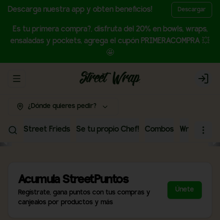
Descarga nuestra app y obten beneficios!
Descargar
Es tu primera compra?, disfruta del 20% en bowls, wraps,
ensaladas y pockets, agrega el cupón PRIMERACOMPRA 💥
🤩
Abrir menu de navegación
Login
¿Dónde quieres pedir?
Street Frieds
Se tu propio Chef!
Combos
Wraps
Bow
Acumula
StreetPuntos
Únete
Regístrate, gana puntos con tus compras y
canjealos por productos y más