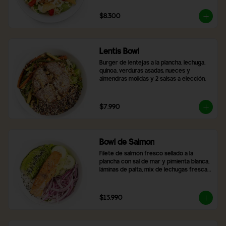
$8.300
Lentis Bowl
Burger de lentejas a la plancha, lechuga, 
quinoa, verduras asadas, nueces y 
almendras molidas y 2 salsas a elección.
$7.990
Bowl de Salmon
Filete de salmón fresco sellado a la 
plancha con sal de mar y pimienta blanca, 
láminas de palta, mix de lechugas frescas, 
rodajas de pepino, cebolla morada, arroz 
blanco y topping de semillas de sésamo 
tostado.
$13.990