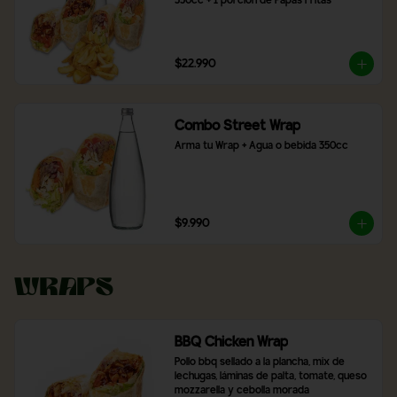
350cc + 1 porción de Papas Fritas
$22.990
Combo Street Wrap
Arma tu Wrap + Agua o bebida 350cc
$9.990
Wraps
BBQ Chicken Wrap
Pollo bbq sellado a la plancha, mix de 
lechugas, láminas de palta, tomate, queso 
mozzarella y cebolla morada