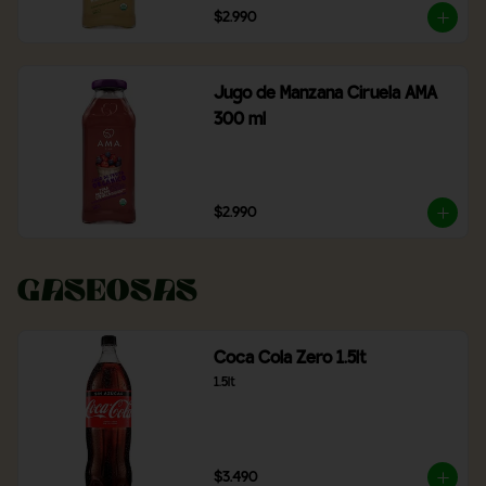
$2.990
Jugo de Manzana Ciruela AMA
300 ml
$2.990
Gaseosas
Coca Cola Zero 1.5lt
1.5lt
$3.490