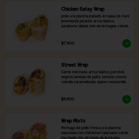
Chicken Satay Wrap
pollo a la plancha bañado en salsa de maní 
levemente picante, arroz blanco, 
zanahoria rallada, mix de lechugas, cebolla 
morada, pimentón asado y brócoli.
$7.900
Street Wrap
Carne mechada, arroz blanco, porotos 
negros, laminas de palta, tomate, choclo, 
cebolla caramelizada, queso mozzarella y 
2 salsas a elección
$9.900
Wrap Mixto
Pechuga de pollo fresca a la plancha 
sazonada con chimichurri peruano, carne 
mechada, mix de hojas de lechugas 