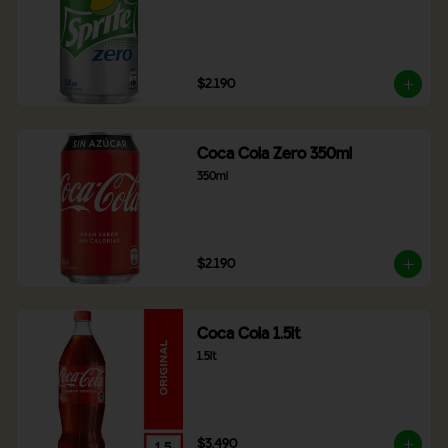
$2.190
Coca Cola Zero 350ml
350ml
$2.190
Coca Cola 1.5lt
1.5lt
$3.490