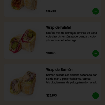
$8.300
Wrap de Falafel
Falafels, mix de lechugas, láminas de palta, 
coleslaw, pimentón asado, quínoa tricolor 
y hummus de betarraga
$8.890
Wrap de Salmón
Salmón sellado a la plancha sazonado con 
sal de mar y pimienta blanca, quínoa 
tricolor, láminas de palta, pimentón asado, 
mix de lechugas y cebolla morada
$13.990