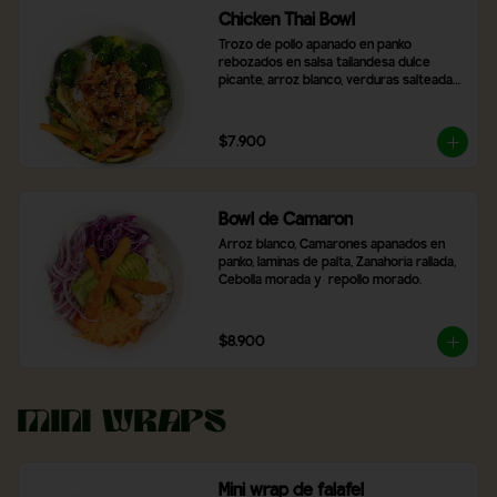
Chicken Thai Bowl
Trozo de pollo apanado en panko 
rebozados en salsa tailandesa dulce 
picante, arroz blanco, verduras salteadas, 
brocoli, con topping de cibulet picado y 
semillas de sésamo
$7.900
Bowl de Camaron
Arroz blanco, Camarones apanados en 
panko, laminas de palta, Zanahoria rallada, 
Cebolla morada y  repollo morado.
$8.900
Mini Wraps
Mini wrap de falafel