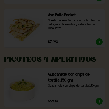
Ave Palta Pocket
Nuestro nuevo Pocket con pollo plancha, 
palta, mix de semillas y salsa cilantro 
Ciboulette
$7.490
Picoteos y Aperitivos
Guacamole con chips de
tortilla 150 gm
Guacamole con chips de tortilla 150 gm
$3.900