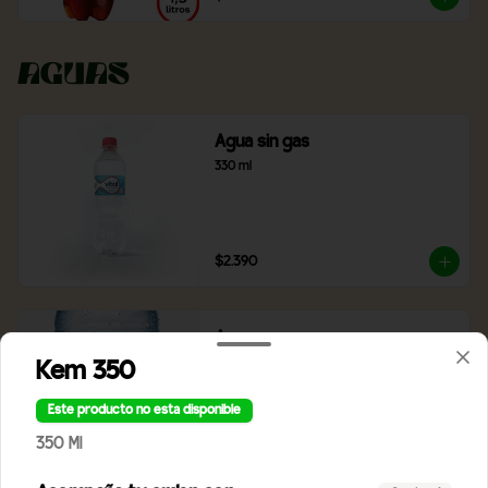
Aguas
Agua sin gas
330 ml
$2.390
Agua con gas
330 ml
Kem 350
Este producto no esta disponible
350 Ml
$2.390