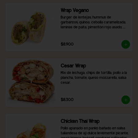
Wrap Vegano
Burger de lentejas, hummus de 
garbanzos, quínoa, cebolla caramelizada, 
laminas de palta, pimentón rojo asado, 
brócoli, ají verde y 2 salsas a elección.
$8.900
Cesar Wrap
Mix de lechuga, chips de tortilla, pollo a la 
plancha, tomate, queso mozzarella, salsa 
cesar.
$8.300
Chicken Thai Wrap
Pollo apanado en panko bañado en salsa 
tailandesa de ají dulce levemente picante, 