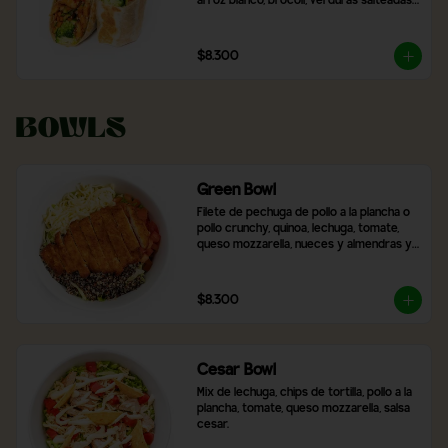
arroz blanco, brócoli, verduras salteadas 
y mix de lechugas
$8.300
Bowls
Green Bowl
Filete de pechuga de pollo a la plancha o 
pollo crunchy, quinoa, lechuga, tomate, 
queso mozzarella, nueces y almendras y 
2 salsas a elección.
$8.300
Cesar Bowl
Mix de lechuga, chips de tortilla, pollo a la 
plancha, tomate, queso mozzarella, salsa 
cesar.