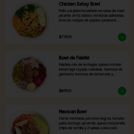
Chicken Satay Bowl
Pollo a la plancha bañado en salsa de mani 
picante, arroz blanco, verduras salteadas, 
brócoli, rodajas de pepino, zanahoria 
rallada y topping de maní molido.
$7.900
Bowl de Falafel
Falafels, mix de lechugas, quinoa tricolor, 
betarraga rayada, coleslaw,  hummus de 
garbanzo, hummus de betarrada y 
pimentón asado
$8.900
Mexican Bowl
Carne mechada, porotos negros, tomate, 
palta, lechuga, ají verde, queso mozzarella, 
chips de tortilla y 2 salsas a elección.