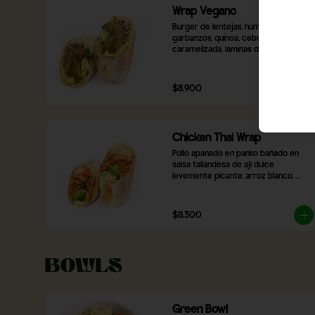
Wrap Vegano
Burger de lentejas, hummus de 
garbanzos, quínoa, cebolla 
caramelizada, laminas de palta, 
pimentón rojo asado, brócoli, ají 
verde y 2 salsas a elección.
$8.900
Chicken Thai Wrap
Pollo apanado en panko bañado en 
salsa tailandesa de ají dulce 
levemente picante, arroz blanco, 
brócoli, verduras salteadas y mix de 
lechugas
$8.300
Bowls
Green Bowl