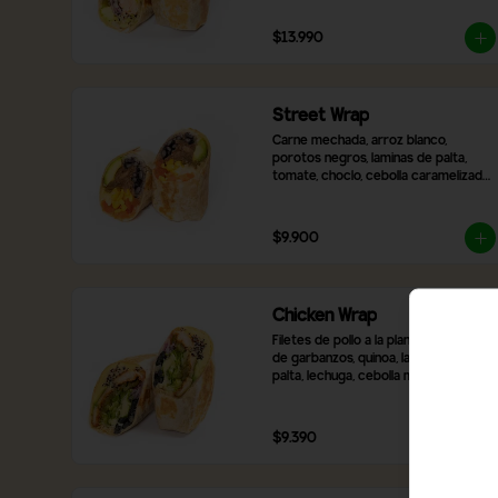
cebolla morada
$13.990
Street Wrap
Carne mechada, arroz blanco, 
porotos negros, laminas de palta, 
tomate, choclo, cebolla caramelizada, 
queso mozzarella y 2 salsas a 
elección
$9.900
Chicken Wrap
Filetes de pollo a la plancha, hummus 
de garbanzos, quinoa, laminas de 
palta, lechuga, cebolla morada, 
pimentón rojo asado, aceitunas 
negras en rodaja, queso mozzarella y 
2 salsas a elección,
$9.390