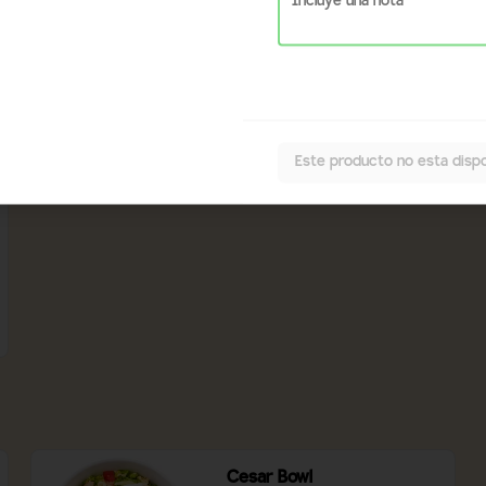
Cesar Wrap
Mix de lechuga, chips de tortilla, pollo 
a la plancha, tomate, queso 
mozzarella, salsa cesar.
$8.300
Este producto no esta dispo
Cesar Bowl