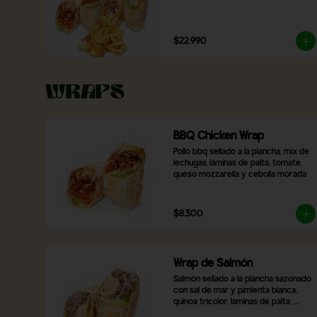
$22.990
Wraps
BBQ Chicken Wrap
Pollo bbq sellado a la plancha, mix de 
lechugas, láminas de palta, tomate, 
queso mozzarella y cebolla morada
$8.300
Wrap de Salmón
Salmón sellado a la plancha sazonado 
con sal de mar y pimienta blanca, 
quínoa tricolor, láminas de palta, 
pimentón asado, mix de lechugas y 