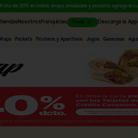
sfruta del 20% en bowls, wraps, ensaladas y pockets, agrega e
tiendas
Nosotros
Franquicias
Descarga la App
Pedir 🛒
 Wraps
Pockets
Picoteos y Aperitivos
Jugos
Gaseosas
Agu