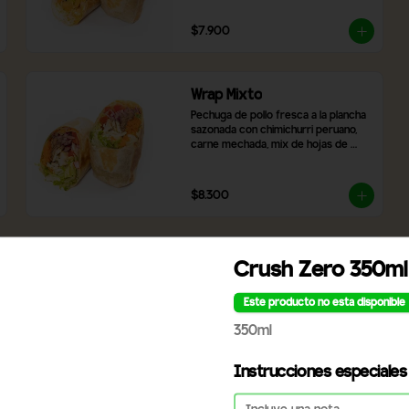
asado y brócoli.
$7.900
Wrap Mixto
Pechuga de pollo fresca a la plancha 
sazonada con chimichurri peruano, 
carne mechada, mix de hojas de 
lechugas frescas, zanahoria rallada, 
tomate y cebolla morada. Incluye 2 
salsas a elección.
$8.300
Wrap de camarón
Crush Zero 350ml
Camarones apanados, hummus de 
garbanzos, arroz blanco, láminas de 
Este producto no esta disponible
palta, tomate, lechuga, champiñones, 
cebolla morada, queso mozzarella y 
350ml
2 salsas a elección.
$9.990
Instrucciones especiales