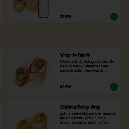
$9.990
Wrap de Falafel
Falafels, mix de lechugas, láminas de 
palta, coleslaw, pimentón asado, 
quínoa tricolor y hummus de 
betarraga
$8.890
Chicken Satay Wrap
pollo a la plancha bañado en salsa de 
maní levemente picante, arroz 
blanco, zanahoria rallada, mix de 
lechugas, cebolla morada, pimentón 