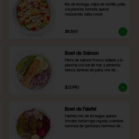
Mix de lechuga, chips de tortilla, pollo 
a la plancha, tomate, queso 
mozzarella, salsa cesar.
$8.300
Bowl de Salmon
Filete de salmón fresco sellado a la 
plancha con sal de mar y pimienta 
blanca, láminas de palta, mix de 
lechugas frescas, rodajas de pepino, 
cebolla morada, arroz blanco y 
topping de semillas de sésamo 
$13.990
tostado.
Bowl de Falafel
Falafels, mix de lechugas, quinoa 
tricolor, betarraga rayada, coleslaw,  
hummus de garbanzo, hummus de 
betarrada y pimentón asado