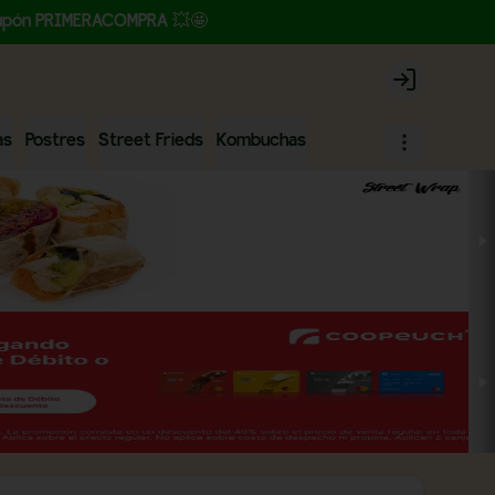
l cupón PRIMERACOMPRA 💥🤩
Login
as
Postres
Street Frieds
Kombuchas