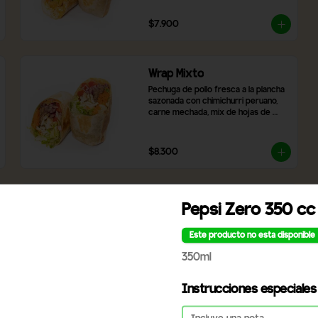
asado y brócoli.
$7.900
Wrap Mixto
Pechuga de pollo fresca a la plancha 
sazonada con chimichurri peruano, 
carne mechada, mix de hojas de 
lechugas frescas, zanahoria rallada, 
tomate y cebolla morada. Incluye 2 
salsas a elección.
$8.300
Wrap de camarón
Pepsi Zero 350 cc
Camarones apanados, hummus de 
garbanzos, arroz blanco, láminas de 
Este producto no esta disponible
palta, tomate, lechuga, champiñones, 
cebolla morada, queso mozzarella y 
350ml
2 salsas a elección.
$9.990
Instrucciones especiales