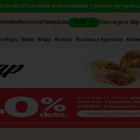
sfruta del 20% en bowls, wraps, ensaladas y pockets, agrega e
tiendas
Nosotros
Franquicias
Descarga la App
Pedir 🛒
ni Wraps
Bowls
Wraps
Pockets
Picoteos y Aperitivos
Komb