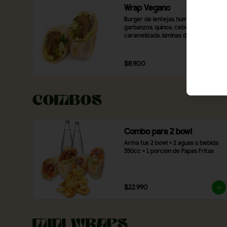
Wrap Vegano
Burger de lentejas, hummus de 
garbanzos, quínoa, cebolla 
caramelizada, laminas de palta, 
pimentón rojo asado, brócoli, ají 
verde y 2 salsas a elección.
$8.900
Combos
Combo para 2 bowl
Arma tus 2 bowl + 2 aguas o bebida 
350cc + 1 porción de Papas Fritas
$22.990
Mini Wraps