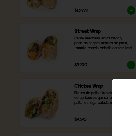
cebolla morada
$13.990
Street Wrap
Carne mechada, arroz blanco, 
porotos negros, laminas de palta, 
tomate, choclo, cebolla caramelizada, 
queso mozzarella y 2 salsas a 
elección
$9.900
Chicken Wrap
Filetes de pollo a la plancha, hummus 
de garbanzos, quinoa, laminas de 
palta, lechuga, cebolla morada, 
pimentón rojo asado, aceitunas 
negras en rodaja, queso mozzarella y 
2 salsas a elección,
$9.390