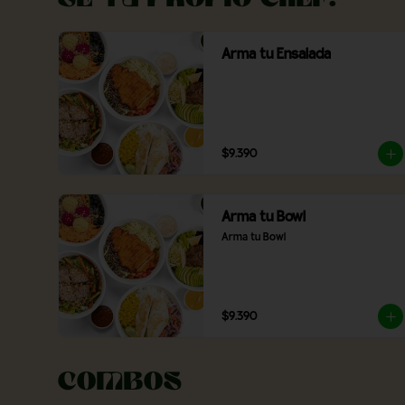
Arma tu Ensalada
$9.390
Arma tu Bowl
Arma tu Bowl
$9.390
Combos