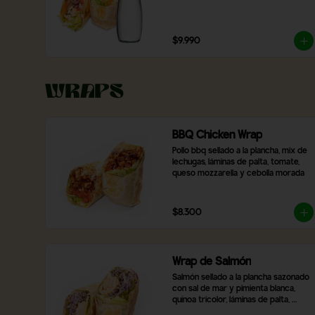
$9.990
Wraps
BBQ Chicken Wrap
Pollo bbq sellado a la plancha, mix de 
lechugas, láminas de palta, tomate, 
queso mozzarella y cebolla morada
$8.300
Wrap de Salmón
Salmón sellado a la plancha sazonado 
con sal de mar y pimienta blanca, 
quínoa tricolor, láminas de palta, 
pimentón asado, mix de lechugas y 