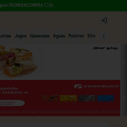
l cupón PRIMERACOMPRA 💥🤩
Login
uchas
Jugos
Gaseosas
Aguas
Postres
Street Frieds