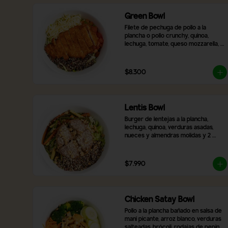
Green Bowl
Filete de pechuga de pollo a la 
plancha o pollo crunchy, quinoa, 
lechuga, tomate, queso mozzarella, 
nueces y almendras y 2 salsas a 
elección.
$8.300
Lentis Bowl
Burger de lentejas a la plancha, 
lechuga, quinoa, verduras asadas, 
nueces y almendras molidas y 2 
salsas a elección.
$7.990
Chicken Satay Bowl
Pollo a la plancha bañado en salsa de 
mani picante, arroz blanco, verduras 
salteadas, brócoli, rodajas de pepino, 