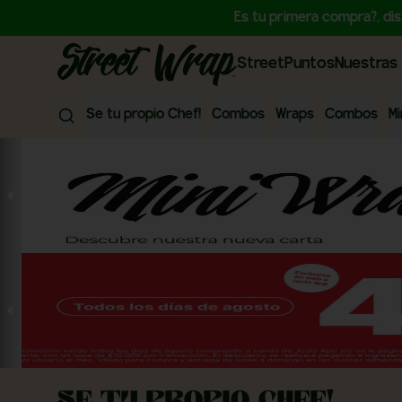
Es tu primera compra?, di
StreetPuntos
Nuestras 
Se tu propio Chef!
Combos
Wraps
Combos
Mi
Se tu propio Chef!