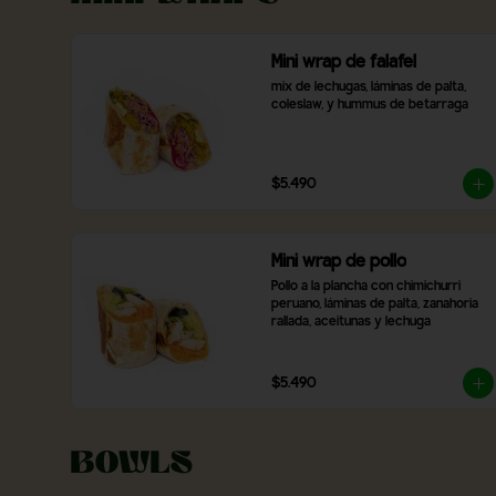
Mini wrap de falafel
mix de lechugas, láminas de palta, 
coleslaw, y hummus de betarraga
$5.490
Mini wrap de pollo
Pollo a la plancha con chimichurri 
peruano, láminas de palta, zanahoria 
rallada, aceitunas y lechuga
$5.490
Bowls