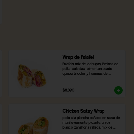
Wrap de Falafel
Falafels, mix de lechugas, láminas de 
palta, coleslaw, pimentón asado, 
quínoa tricolor y hummus de 
betarraga
$8.890
Chicken Satay Wrap
pollo a la plancha bañado en salsa de 
maní levemente picante, arroz 
blanco, zanahoria rallada, mix de 
lechugas, cebolla morada, pimentón 