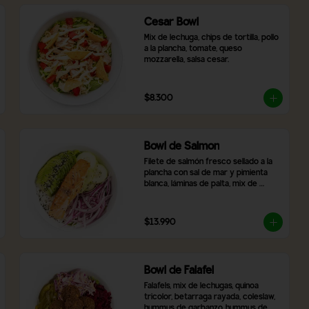
Cesar Bowl
Mix de lechuga, chips de tortilla, pollo 
a la plancha, tomate, queso 
mozzarella, salsa cesar.
$8.300
Bowl de Salmon
Filete de salmón fresco sellado a la 
plancha con sal de mar y pimienta 
blanca, láminas de palta, mix de 
lechugas frescas, rodajas de pepino, 
cebolla morada, arroz blanco y 
topping de semillas de sésamo 
$13.990
tostado.
Bowl de Falafel
Falafels, mix de lechugas, quinoa 
tricolor, betarraga rayada, coleslaw,  
hummus de garbanzo, hummus de 