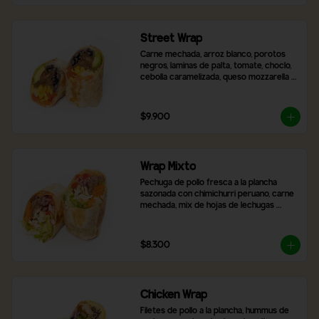
Street Wrap
Carne mechada, arroz blanco, porotos 
negros, laminas de palta, tomate, choclo, 
cebolla caramelizada, queso mozzarella y 
2 salsas a elección
$9.900
Wrap Mixto
Pechuga de pollo fresca a la plancha 
sazonada con chimichurri peruano, carne 
mechada, mix de hojas de lechugas 
frescas, zanahoria rallada, tomate y 
cebolla morada. Incluye 2 salsas a 
elección.
$8.300
Chicken Wrap
Filetes de pollo a la plancha, hummus de 