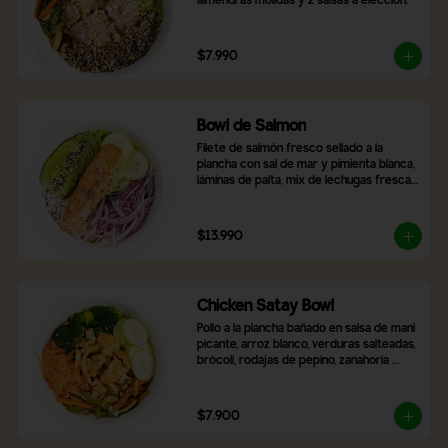
almendras molidas y 2 salsas a elección.
$7.990
Bowl de Salmon
Filete de salmón fresco sellado a la 
plancha con sal de mar y pimienta blanca, 
láminas de palta, mix de lechugas frescas, 
rodajas de pepino, cebolla morada, arroz 
blanco y topping de semillas de sésamo 
tostado.
$13.990
Chicken Satay Bowl
Pollo a la plancha bañado en salsa de mani 
picante, arroz blanco, verduras salteadas, 
brócoli, rodajas de pepino, zanahoria 
rallada y topping de maní molido.
$7.900