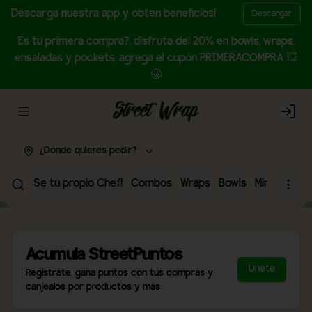
Descarga nuestra app y obten beneficios!
Descargar
Es tu primera compra?, disfruta del 20% en bowls, wraps,
ensaladas y pockets, agrega el cupón PRIMERACOMPRA 💥
🤩
Abrir menu de navegación
Login
¿Dónde quieres pedir?
Se tu propio Chef!
Combos
Wraps
Bowls
Mini Wraps
Acumula
StreetPuntos
Únete
Regístrate, gana puntos con tus compras y
canjealos por productos y más