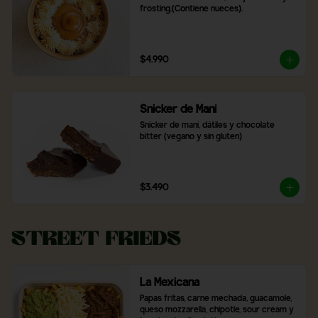
frosting.(Contiene nueces).
$4.990
Snicker de Maní
Snicker de maní, dátiles y chocolate 
bitter (vegano y sin gluten)
$3.490
Street Frieds
La Mexicana
Papas fritas, carne mechada, guacamole, 
queso mozzarella, chipotle, sour cream y 