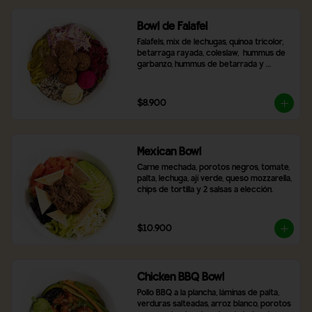
Bowl de Falafel
Falafels, mix de lechugas, quinoa tricolor, 
betarraga rayada, coleslaw,  hummus de 
garbanzo, hummus de betarrada y 
pimentón asado
$8.900
Mexican Bowl
Carne mechada, porotos negros, tomate, 
palta, lechuga, ají verde, queso mozzarella, 
chips de tortilla y 2 salsas a elección.
$10.900
Chicken BBQ Bowl
Pollo BBQ a la plancha, láminas de palta, 
verduras salteadas, arroz blanco, porotos 