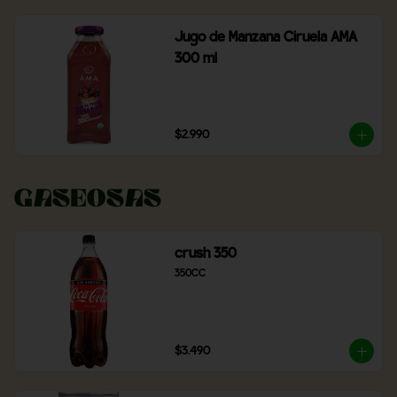
Jugo de Manzana Ciruela AMA
300 ml
$2.990
Gaseosas
crush 350
350CC
$3.490