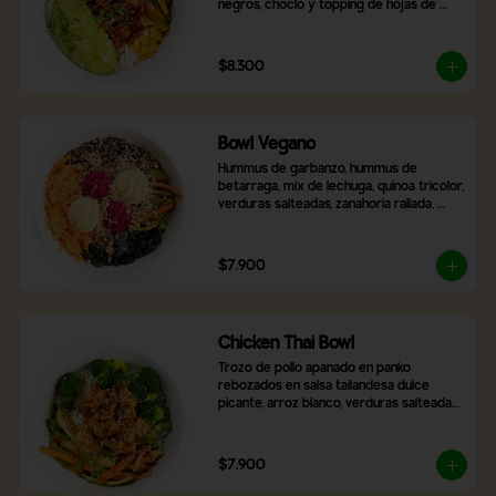
negros, choclo y topping de hojas de 
cilantro.
$8.300
Bowl Vegano
Hummus de garbanzo, hummus de 
betarraga, mix de lechuga, quinoa tricolor, 
verduras salteadas, zanahoria rallada, 
aceitunas negras laminadas, topping de 
nueces y almendras. Incluye 2 salsas a 
elección
$7.900
Chicken Thai Bowl
Trozo de pollo apanado en panko 
rebozados en salsa tailandesa dulce 
picante, arroz blanco, verduras salteadas, 
brocoli, con topping de cibulet picado y 
semillas de sésamo
$7.900