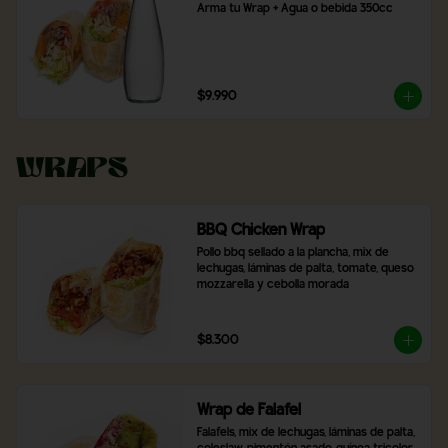
Arma tu Wrap + Agua o bebida 350cc
$9.990
Wraps
BBQ Chicken Wrap
Pollo bbq sellado a la plancha, mix de 
lechugas, láminas de palta, tomate, queso 
mozzarella y cebolla morada
$8.300
Wrap de Falafel
Falafels, mix de lechugas, láminas de palta, 