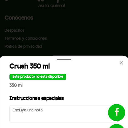
Conócenos
Despachos
Términos y condiciones
Política de privacidad
Redes sociales
¿Tienes alguna sugerencia?
Crush 350 ml
Escríbenos aquí 💬
Instagram
Toca para abrir →
Este producto no esta disponible
Facebook
350 ml
Mi cuenta
Instrucciones especiales
Pedir
StreetPuntos
Iniciar sesión