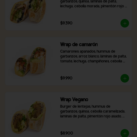
garbanzos, quinoa, laminas de palta, 
lechuga, cebolla morada, pimentón rojo 
asado, aceitunas negras en rodaja, queso 
mozzarella y 2 salsas a elección,
$9.390
Wrap de camarón
Camarones apanados, hummus de 
garbanzos, arroz blanco, láminas de palta, 
tomate, lechuga, champiñones, cebolla 
morada, queso mozzarella y 2 salsas a 
elección.
$9.990
Wrap Vegano
Burger de lentejas, hummus de 
garbanzos, quínoa, cebolla caramelizada, 
laminas de palta, pimentón rojo asado, 
brócoli, ají verde y 2 salsas a elección.
$8.900