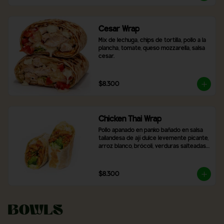
Cesar Wrap
Mix de lechuga, chips de tortilla, pollo a la 
plancha, tomate, queso mozzarella, salsa 
cesar.
$8.300
Chicken Thai Wrap
Pollo apanado en panko bañado en salsa 
tailandesa de ají dulce levemente picante, 
arroz blanco, brócoli, verduras salteadas 
y mix de lechugas
$8.300
Bowls