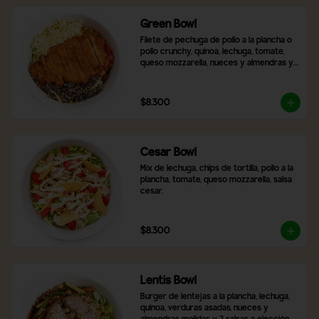
Green Bowl
Filete de pechuga de pollo a la plancha o 
pollo crunchy, quinoa, lechuga, tomate, 
queso mozzarella, nueces y almendras y 
2 salsas a elección.
$8.300
Cesar Bowl
Mix de lechuga, chips de tortilla, pollo a la 
plancha, tomate, queso mozzarella, salsa 
cesar.
$8.300
Lentis Bowl
Burger de lentejas a la plancha, lechuga, 
quinoa, verduras asadas, nueces y 