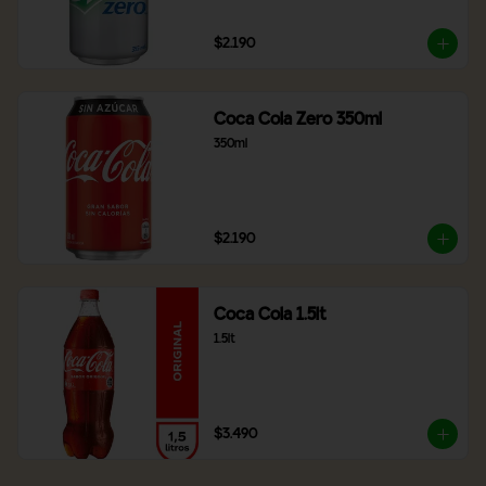
$2.190
Coca Cola Zero 350ml
350ml
$2.190
Coca Cola 1.5lt
1.5lt
$3.490