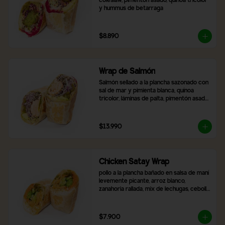
coleslaw, pimentón asado, quínoa tricolor 
y hummus de betarraga
$8.890
Wrap de Salmón
Salmón sellado a la plancha sazonado con 
sal de mar y pimienta blanca, quínoa 
tricolor, láminas de palta, pimentón asado, 
mix de lechugas y cebolla morada
$13.990
Chicken Satay Wrap
pollo a la plancha bañado en salsa de maní 
levemente picante, arroz blanco, 
zanahoria rallada, mix de lechugas, cebolla 
morada, pimentón asado y brócoli.
$7.900