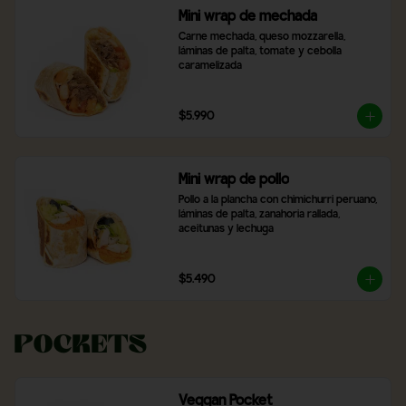
Mini wrap de mechada
Carne mechada, queso mozzarella, 
láminas de palta, tomate y cebolla 
caramelizada
$5.990
Mini wrap de pollo
Pollo a la plancha con chimichurri peruano, 
láminas de palta, zanahoria rallada, 
aceitunas y lechuga
$5.490
Pockets
Veggan Pocket